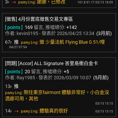
3
→
: 謝謝，已修改
pamying
101.8.91.17 05/15 18:09
F
[徵售] 4月份置底徵售交易文專區
[ points ]
169
留言, 推噓總分:
+142
作者:
kevin0195
- 發表於
2026/04/25 13:34
(3月前)
67
推
: 徵 少量法航 Flying Blue 0.51/哩
pamying
F
04/27 07:54
[問題] [Accor] ALL Signature 峇里島衝白金卡
[ points ]
20
留言, 推噓總分:
+5
作者:
Ray1985
- 發表於
2026/03/09 10:07
(5月前)
13
推
F
: 剛住東京fairmont 體驗非常好，小白金沒
pamying
酒廊可用，其他
03/13 15:15
14
→
: 體驗真的很好
pamying
03/13 15:15
F