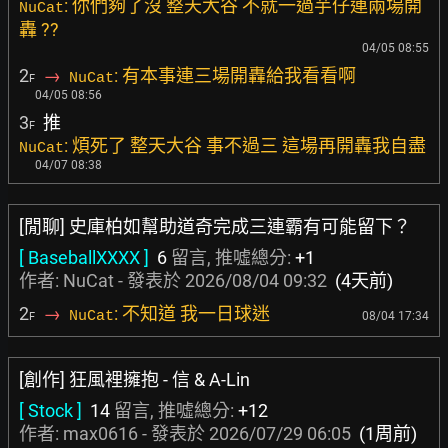
: 你們夠了沒 整天大谷 不就一過芋仔連兩場開
NuCat
轟 ??
04/05 08:55
2
→
: 有本事連三場開轟給我看看啊
NuCat
F
04/05 08:56
3
推
F
: 煩死了 整天大谷 事不過三 這場再開轟我自盡
NuCat
04/07 08:38
[閒聊] 史庫柏如幫助道奇完成三連霸有可能留下？
[ BaseballXXXX ]
6
留言, 推噓總分:
+1
作者: NuCat - 發表於
2026/08/04 09:32
(4天前)
2
→
: 不知道 我一日球迷
NuCat
08/04 17:34
F
[創作] 狂風裡擁抱 - 信 & A-Lin
[ Stock ]
14
留言, 推噓總分:
+12
作者:
max0616
- 發表於
2026/07/29 06:05
(1周前)