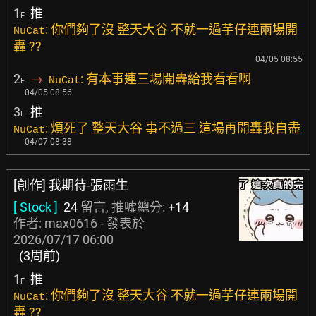
1
推
F
: 你們夠了沒 整天大谷 不就一過芋仔連兩場開
NuCat
轟 ??
04/05 08:55
2
→
: 有本事連三場開轟給我看看啊
NuCat
F
04/05 08:56
3
推
F
: 煩死了 整天大谷 事不過三 這場再開轟我自盡
NuCat
04/07 08:38
[創作] 我期待-張雨生
[ Stock ]
24
留言, 推噓總分:
+14
作者:
max0616
- 發表於
2026/07/17 06:00
(3周前)
1
推
F
: 你們夠了沒 整天大谷 不就一過芋仔連兩場開
NuCat
轟 ??