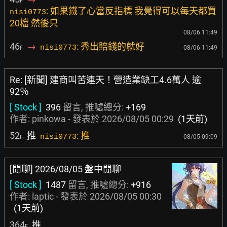
F
: 如果鐵了心當反指標 我覺得可以每天都買
nisi0773
20檔 然後只
08/06 11:49
46
→
: 秀出賠錢的就好
nisi0773
08/06 11:49
F
Re: [新聞] 建商叫苦連天！營造業缺工4.6萬人 逾
92％
[ Stock ]
396
留言, 推噓總分:
+169
作者:
pinkowa
- 發表於
2026/08/05 00:29
(1天前)
52
推
: 推
nisi0773
08/05 09:09
F
[閒聊] 2026/08/05 盤中閒聊
[ Stock ]
1487
留言, 推噓總分:
+916
作者:
laptic
- 發表於
2026/08/05 00:30
(1天前)
364
推
F