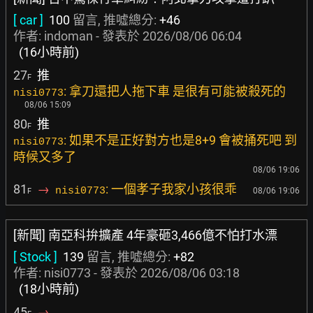
[ car ]
100
留言, 推噓總分:
+46
作者:
indoman
- 發表於
2026/08/06 06:04
(16小時前)
27
推
F
: 拿刀還把人拖下車 是很有可能被殺死的
nisi0773
08/06 15:09
80
推
F
: 如果不是正好對方也是8+9 會被捅死吧 到
nisi0773
時候又多了
08/06 19:06
81
→
: 一個孝子我家小孩很乖
nisi0773
08/06 19:06
F
[新聞] 南亞科拚擴產 4年豪砸3,466億不怕打水漂
[ Stock ]
139
留言, 推噓總分:
+82
作者: nisi0773 - 發表於
2026/08/06 03:18
(18小時前)
45
→