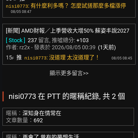
: 有什麼利多嗎？ 怎麼試搓那麼多檔漲停
nisi0773
08/05 08:47
[新聞] AMD財報／上季營收大增50% 蘇姿丰說2027
[ Stock ]
237
留言, 推噓總分:
+103
作者:
rz2x
- 發表於
2026/08/05 00:39
(1天前)
15
推
: 沒道理 太沒道理了！
nisi0773
08/05 08:45
F
顯示更多留言>>
nisi0773 在 PTT 的暱稱紀錄, 共 2 個
暱稱：
深知身在情常在
文章數量：
692
暱稱：
再會了 曾有的夢想生活