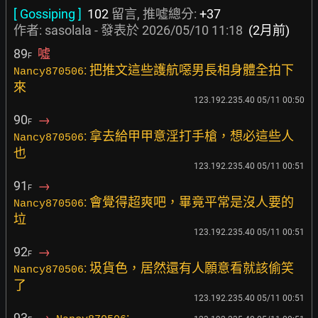
[ Gossiping ]
102
留言, 推噓總分:
+37
作者:
sasolala
- 發表於
2026/05/10 11:18
(2月前)
89
噓
F
: 把推文這些護航噁男長相身體全拍下
Nancy870506
來
123.192.235.40 05/11 00:50
90
→
F
: 拿去給甲甲意淫打手槍，想必這些人
Nancy870506
也
123.192.235.40 05/11 00:51
91
→
F
: 會覺得超爽吧，畢竟平常是沒人要的
Nancy870506
垃
123.192.235.40 05/11 00:51
92
→
F
: 圾貨色，居然還有人願意看就該偷笑
Nancy870506
了
123.192.235.40 05/11 00:51
93
→
: