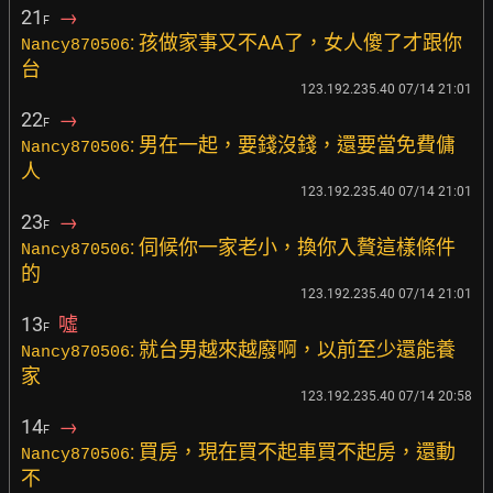
21
→
F
: 孩做家事又不AA了，女人傻了才跟你
Nancy870506
台
123.192.235.40 07/14 21:01
22
→
F
: 男在一起，要錢沒錢，還要當免費傭
Nancy870506
人
123.192.235.40 07/14 21:01
23
→
F
: 伺候你一家老小，換你入贅這樣條件
Nancy870506
的
123.192.235.40 07/14 21:01
13
噓
F
: 就台男越來越廢啊，以前至少還能養
Nancy870506
家
123.192.235.40 07/14 20:58
14
→
F
: 買房，現在買不起車買不起房，還動
Nancy870506
不