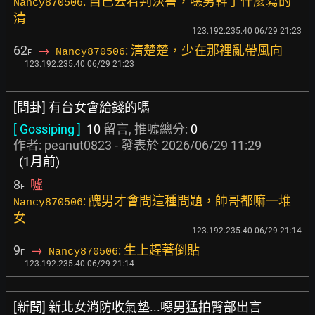
: 自己去看判決書，噁男幹了什麼寫的
Nancy870506
清
123.192.235.40 06/29 21:23
62
→
: 清楚楚，少在那裡亂帶風向
Nancy870506
F
123.192.235.40 06/29 21:23
[問卦] 有台女會給錢的嗎
[ Gossiping ]
10
留言, 推噓總分:
0
作者:
peanut0823
- 發表於
2026/06/29 11:29
(1月前)
8
噓
F
: 醜男才會問這種問題，帥哥都嘛一堆
Nancy870506
女
123.192.235.40 06/29 21:14
9
→
: 生上趕著倒貼
Nancy870506
F
123.192.235.40 06/29 21:14
[新聞] 新北女消防收氣墊...噁男猛拍臀部出言