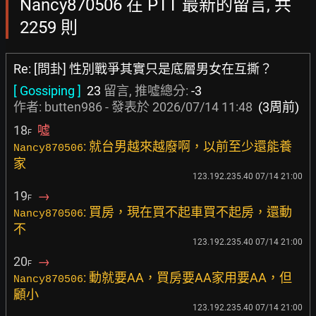
Nancy870506 在 PTT 最新的留言, 共
2259 則
Re: [問卦] 性別戰爭其實只是底層男女在互撕？
[ Gossiping ]
23
留言, 推噓總分:
-3
作者:
butten986
- 發表於
2026/07/14 11:48
(3周前)
18
噓
F
: 就台男越來越廢啊，以前至少還能養
Nancy870506
家
123.192.235.40 07/14 21:00
19
→
F
: 買房，現在買不起車買不起房，還動
Nancy870506
不
123.192.235.40 07/14 21:00
20
→
F
: 動就要AA，買房要AA家用要AA，但
Nancy870506
顧小
123.192.235.40 07/14 21:00