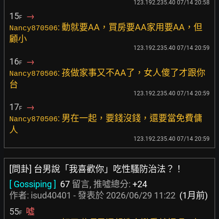
123.192.235.40 07/14 20:58
15
→
F
: 動就要AA，買房要AA家用要AA，但
Nancy870506
顧小
123.192.235.40 07/14 20:59
16
→
F
: 孩做家事又不AA了，女人傻了才跟你
Nancy870506
台
123.192.235.40 07/14 20:59
17
→
F
: 男在一起，要錢沒錢，還要當免費傭
Nancy870506
人
123.192.235.40 07/14 20:59
[問卦] 台男說「我喜歡你」吃性騷防治法？！
[ Gossiping ]
67
留言, 推噓總分:
+24
作者:
isud40401
- 發表於
2026/06/29 11:22
(1月前)
55
噓
F