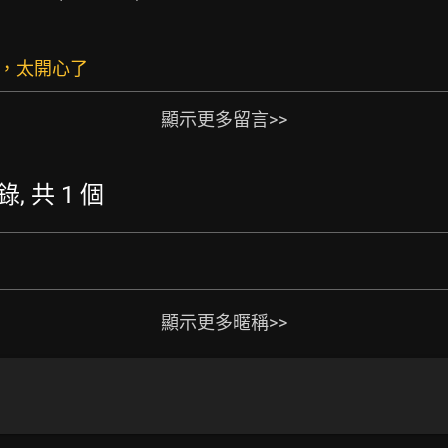
炸，太開心了
顯示更多留言>>
錄, 共 1 個
顯示更多暱稱>>