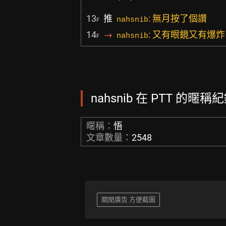
13
推
: 無月按了個讚
nahsnib
F
14
→
: 又有眼鏡又有爆
nahsnib
F
nahsnib 在 PTT 的暱稱紀
暱稱：
悟
文章數量：
2548
關閉廣告 方便截圖