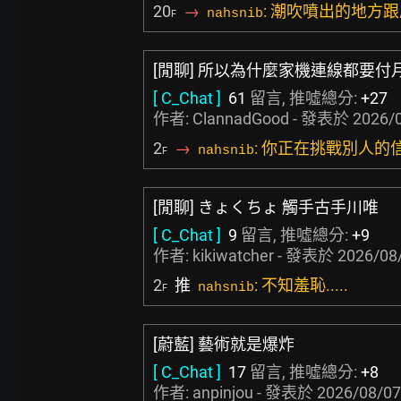
20
→
: 潮吹噴出的地方
nahsnib
F
[閒聊] 所以為什麼家機連線都要付
[ C_Chat ]
61
留言, 推噓總分:
+27
作者:
ClannadGood
- 發表於
2026/0
2
→
: 你正在挑戰別人的
nahsnib
F
[閒聊] きょくちょ 觸手古手川唯
[ C_Chat ]
9
留言, 推噓總分:
+9
作者:
kikiwatcher
- 發表於
2026/08/
2
推
: 不知羞恥.....
nahsnib
F
[蔚藍] 藝術就是爆炸
[ C_Chat ]
17
留言, 推噓總分:
+8
作者:
anpinjou
- 發表於
2026/08/07