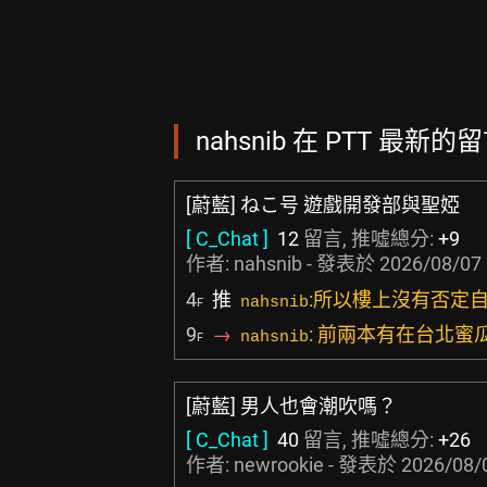
nahsnib 在 PTT 最新的留
[蔚藍] ねこ号 遊戲開發部與聖婭
[ C_Chat ]
12
留言, 推噓總分:
+9
作者: nahsnib - 發表於
2026/08/07 
4
推
:所以樓上沒有否定
nahsnib
F
9
→
: 前兩本有在台北蜜
nahsnib
F
[蔚藍] 男人也會潮吹嗎？
[ C_Chat ]
40
留言, 推噓總分:
+26
作者:
newrookie
- 發表於
2026/08/