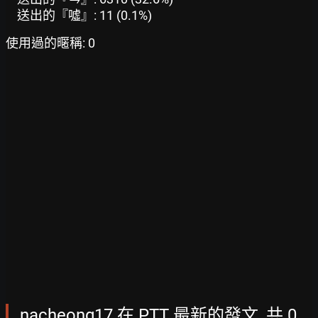
送出的『噓』: 11 (0.1%)
使用過的暱稱: 0
nacheong17 在 PTT 最新的發文, 共 0