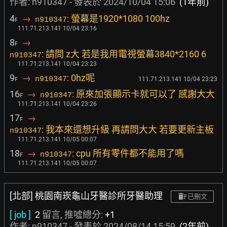
作者: n910347 - 發表於
2024/10/04 15:06
(1年前)
4
→
: 螢幕是1920*1080 100hz
n910347
F
111.71.213.141 10/04 23:16
8
→
F
: 請問 z大 若是我用電視螢幕3840*2160 6
n910347
111.71.213.141 10/04 23:23
9
→
: 0hz呢
n910347
111.71.213.141 10/04 23:23
F
16
→
: 原來加張顯示卡就可以了 感謝大大
n910347
F
111.71.213.141 10/04 23:26
17
→
F
: 我本來還想升級 再請問大大 若要更新主板
n910347
111.71.213.141 10/05 00:07
18
→
: cpu 所有零件都不能用了嗎
n910347
F
111.71.213.141 10/05 00:07
[北部] 桃園南崁龜山牙醫診所牙醫助理
已刪文
[ job ]
2
留言, 推噓總分:
+1
作者: n910347 - 發表於
2024/08/14 15:59
(2年前)