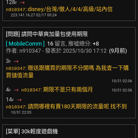
128
→
F
: disney/台灣/徵人/4/4/高級/站內信
n910347
223.141.16.27 02/17 00:24
[問題] 請問中華爽加量包使用期限
[ MobileComm ]
16
留言, 推噓總分:
+8
作者: n910347 - 發表於
2025/10/30 17:12
(9月前)
3
→
F
: 贈送跟購買的期限不分開嗎 為我查一下購
n910347
買儲值流量
10/31 02:06
4
→
: 期限不是只有兩個月
n910347
10/31 02:06
F
14
→
F
: 請問哪裡有賣180天期限的流量呢 找不到
n910347
10/31 22:05
[菜單] 30k輕度遊戲機