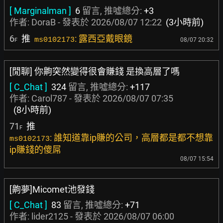
[ Marginalman ]
6
留言, 推噓總分:
+3
作者:
DoraB
- 發表於
2026/08/07 12:22
(3小時前)
6
推
: 露西亞戴眼鏡
ms0102173
08/07 20:32
F
[閒聊] 你齁突然變得很會賺錢 是換高層了嗎
[ C_Chat ]
324
留言, 推噓總分:
+117
作者:
Carol787
- 發表於
2026/08/07 07:35
(8小時前)
71
推
F
: 誰知道靠ip賺的公司，高層都是都不想靠
ms0102173
ip賺錢的傻屌
08/07 15:54
[齁夢]Micomet池發錢
[ C_Chat ]
83
留言, 推噓總分:
+71
作者:
lider2125
- 發表於
2026/08/07 06:00