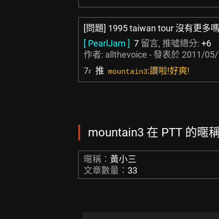
[問題] 1995 taiwan tour 沒有更多嗎
[ PearlJam ]
7
留言, 推噓總分:
+6
作者:
allthevoice
- 發表於
2011/05/
7
推
:讚啦!好爽!
mountain3
F
mountain3 在 PTT 的暱
暱稱：
黃小三
文章數量：
33