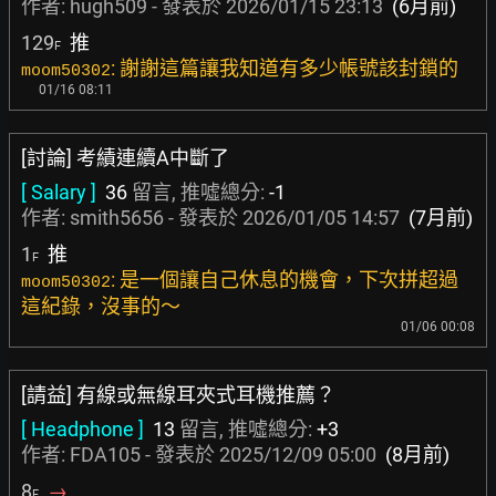
作者:
hugh509
- 發表於
2026/01/15 23:13
(6月前)
129
推
F
: 謝謝這篇讓我知道有多少帳號該封鎖的
moom50302
01/16 08:11
[討論] 考績連續A中斷了
[ Salary ]
36
留言, 推噓總分:
-1
作者:
smith5656
- 發表於
2026/01/05 14:57
(7月前)
1
推
F
: 是一個讓自己休息的機會，下次拼超過
moom50302
這紀錄，沒事的～
01/06 00:08
[請益] 有線或無線耳夾式耳機推薦？
[ Headphone ]
13
留言, 推噓總分:
+3
作者:
FDA105
- 發表於
2025/12/09 05:00
(8月前)
8
→
F