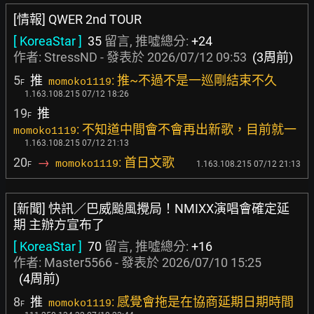
[情報] QWER 2nd TOUR
[ KoreaStar ]
35
留言, 推噓總分:
+24
作者:
StressND
- 發表於
2026/07/12 09:53
(3周前)
5
推
: 推~不過不是一巡剛結束不久
momoko1119
F
1.163.108.215 07/12 18:26
19
推
F
: 不知道中間會不會再出新歌，目前就一
momoko1119
1.163.108.215 07/12 21:13
20
→
: 首日文歌
momoko1119
1.163.108.215 07/12 21:13
F
[新聞] 快訊／巴威颱風攪局！NMIXX演唱會確定延
期 主辦方宣布了
[ KoreaStar ]
70
留言, 推噓總分:
+16
作者:
Master5566
- 發表於
2026/07/10 15:25
(4周前)
8
推
: 感覺會拖是在協商延期日期時間
momoko1119
F