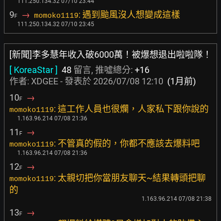
111.250.134.32 07/10 23:44
9
→
: 遇到颱風沒人想變成這樣
momoko1119
F
111.250.134.32 07/10 23:45
[新聞]李多慧年收入破6000萬！被爆想退出啦啦隊！
[ KoreaStar ]
48
留言, 推噓總分:
+16
作者:
XDGEE
- 發表於
2026/07/08 12:10
(1月前)
10
→
F
: 這工作人員也很爛，人家私下跟你說的
momoko1119
1.163.96.214 07/08 21:36
11
→
F
: 不管真的假的，你都不應該去爆料吧
momoko1119
1.163.96.214 07/08 21:36
12
→
F
: 太親切把你當朋友聊天~結果轉頭把聊
momoko1119
的
1.163.96.214 07/08 21:38
13
→
F