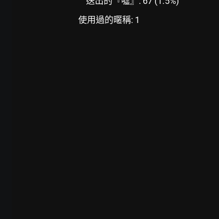
送出的『噓』: 67 (1.5%)
使用過的暱稱: 1