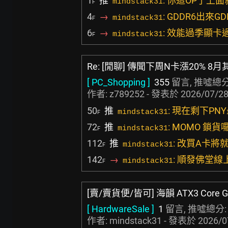
1
推
: 你這OP了上
mindstack31
F
4
→
: GDDR6出來
mindstack31
F
6
→
: 效能過季顯
mindstack31
F
Re: [閒聊] 傳聞下周N卡漲20% 
[ PC_Shopping ]
355
留言, 推噓總分
作者:
z789252
- 發表於
2026/07/28
50
推
: 現在剩下PN
mindstack31
F
72
推
: MOMO 鎖貨
mindstack31
F
112
推
: 改買A卡將
mindstack31
F
142
→
: 順發佛堂線上還
mindstack31
F
[賣/賣貨便/皆可] 海韻 ATX3 Core G
[ HardwareSale ]
1
留言, 推噓總分
作者: mindstack31 - 發表於
2026/0