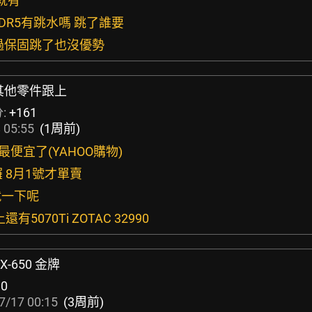
面就有
GDDR5有跳水嗎 跳了誰要
卡過保固跳了也沒優勢
8月其他零件跟上
:
+161
 05:55
(1周前)
Y最便宜了(YAHOO購物)
囉 8月1號才單賣
就一下呢
有5070Ti ZOTAC 32990
X-650 金牌
:
0
7/17 00:15
(3周前)