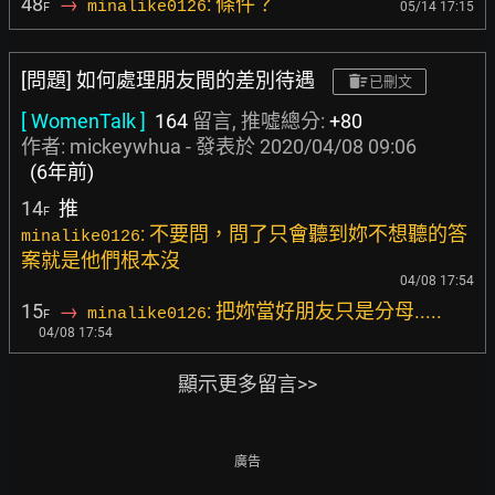
48
→
: 條件？
minalike0126
05/14 17:15
F
[問題] 如何處理朋友間的差別待遇
已刪文
[ WomenTalk ]
164
留言, 推噓總分:
+80
作者:
mickeywhua
- 發表於
2020/04/08 09:06
(6年前)
14
推
F
: 不要問，問了只會聽到妳不想聽的答
minalike0126
案就是他們根本沒
04/08 17:54
15
→
: 把妳當好朋友只是分母.....
minalike0126
F
04/08 17:54
顯示更多留言>>
廣告