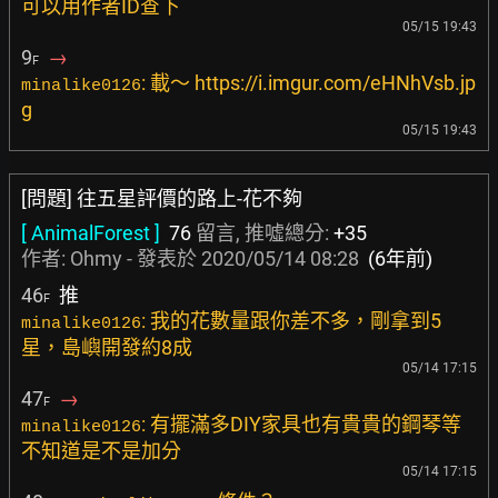
可以用作者ID查下
05/15 19:43
9
→
F
: 載～ https://i.imgur.com/eHNhVsb.jp
minalike0126
g
05/15 19:43
[問題] 往五星評價的路上-花不夠
[ AnimalForest ]
76
留言, 推噓總分:
+35
作者:
Ohmy
- 發表於
2020/05/14 08:28
(6年前)
46
推
F
: 我的花數量跟你差不多，剛拿到5
minalike0126
星，島嶼開發約8成
05/14 17:15
47
→
F
: 有擺滿多DIY家具也有貴貴的鋼琴等
minalike0126
不知道是不是加分
05/14 17:15