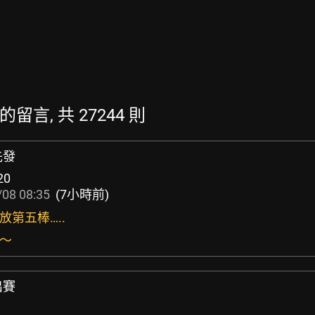
新的留言, 共 27244 則
先發
20
08 08:35
(7小時前)
放第五棒…..
猛～
出賽