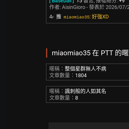
[ Baseball ]
15
留言, 推噓總分:
+9
作者:
AisinGioro
- 發表於
2026/07/2
4
推
: 好強XD
miaomiao35
F
miaomiao35 在 PTT 的
暱稱：
整個星群無人不病
文章數量：
1804
暱稱：
諷刺般的人如其名
文章數量：
8