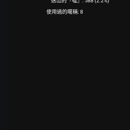
送出的『噓』: 588 (2.2%)
使用過的暱稱: 8