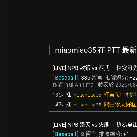
miaomiao35 在 PTT 最
[LIVE] NPB 軟銀 vs 西武 林安可
[ Baseball ]
335
留言, 推噓總分:
+2
作者:
YuiiAnitima
- 發表於
2026/08/
135
推
: 打首位中村胖
miaomiao35
F
147
推
: 隅田今天好
miaomiao35
F
[LIVE] NPB 樂天 vs 火腿 孫易磊
[ Baseball ]
8
留言, 推噓總分:
+1