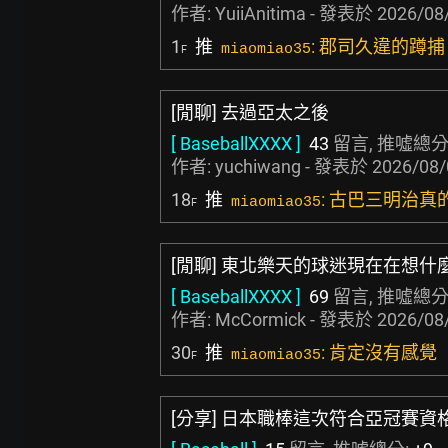
作者:
YuiiAnitima
- 發表於
2026/08/
1
推
: 郡司久違的蹲
miaomiao35
F
[閒聊] 去過亞太之後
[ BaseballXXXX ]
43
留言, 推噓總分
作者:
yuchiwang
- 發表於
2026/08/
18
推
: 古巴三明治真的
miaomiao35
F
[閒聊] 東北樂天的球迷現在在想什
[ BaseballXXXX ]
69
留言, 推噓總分
作者:
McCormick
- 發表於
2026/08/
30
推
: 肯定沒有感覺
miaomiao35
F
[分享] 日本職棒這次符合亞冠賽資