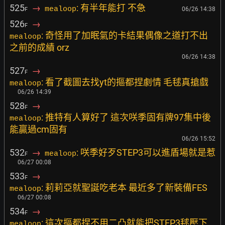
525
→
: 有半年能打 不急
mealoop
06/26 14:38
F
526
→
F
: 奇怪用了加眠氣的卡結果偶像之道打不出
mealoop
之前的成績 orz
06/26 14:38
527
→
F
: 看了截圖去找yt的摳都捏劇情 毛毬真搶戲
mealoop
06/26 14:39
528
→
F
: 推特有人算好了 這次咲季固有牌97集中後
mealoop
能贏過cm固有
06/26 15:52
532
→
: 咲季好歹STEP3可以進盾場就是惹
mealoop
F
06/27 00:08
533
→
F
: 莉莉亞就聖誕吃老本 最近多了新裝備FES
mealoop
06/27 00:08
534
→
F
: 這次摳都捏不用二凸就能把STEP3毬壓下
mealoop