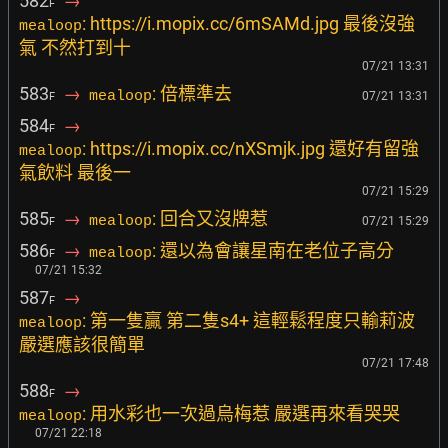
582
→
F
: https://i.mopix.cc/6mSAMd.jpg 最後沒強
mealoop
氣 不然打到十
07/21 13:31
583
→
: 倍標準去
mealoop
07/21 13:31
F
584
→
F
: https://i.mopix.cc/nXSmjk.jpg 還好有留強
mealoop
氣飲料 最後一
07/21 15:29
585
→
: 回合又沒牌惹
mealoop
07/21 15:29
F
586
→
: 還以為會讓星南在老位子高分
mealoop
F
07/21 15:32
587
→
F
: 第一隻贏 第二隻s4+ 這輕鬆程度只輸莉波
mealoop
嚴選應該很簡單
07/21 17:48
588
→
F
: 用水彩也一次過烏梅惹 嚴選再來看哭哭
mealoop
07/21 22:18