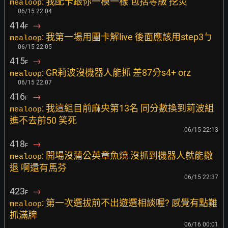
: 我配卡跟你一模一樣 包括等級 挖災
mealoop
06/15 22:04
414
→
F
: 我第一場用團卡解live 後面應該用step3ㄅ
mealoop
06/15 22:05
415
→
F
: GR莉波沒機器人能抓 差87分s4+ orz
mealoop
06/15 22:07
416
→
F
: 我這組目前麻央第13名 同分數換到莉波組
mealoop
進不去前50 笑死
06/15 22:13
418
→
F
: 開場沒蒲公英章魚燒 沒抓到機器人就能撤
mealoop
退 啊還有馬芬
06/15 22:37
423
→
F
: 第一次選拔前不出遊選相談喔? 感覺有點難
mealoop
抓滿牌
06/16 00:01