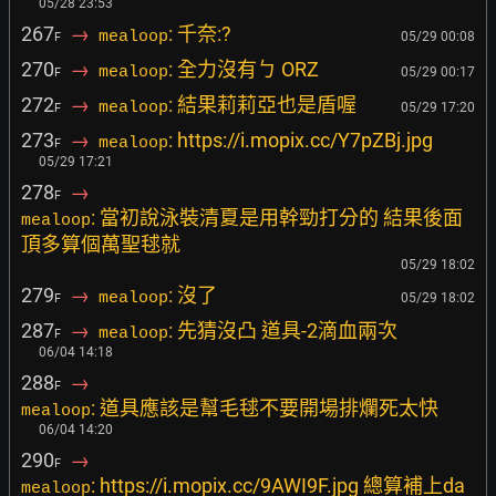
05/28 23:53
267
→
: 千奈:?
mealoop
05/29 00:08
F
270
→
: 全力沒有ㄅ ORZ
mealoop
05/29 00:17
F
272
→
: 結果莉莉亞也是盾喔
mealoop
05/29 17:20
F
273
→
: https://i.mopix.cc/Y7pZBj.jpg
mealoop
F
05/29 17:21
278
→
F
: 當初說泳裝清夏是用幹勁打分的 結果後面
mealoop
頂多算個萬聖毬就
05/29 18:02
279
→
: 沒了
mealoop
05/29 18:02
F
287
→
: 先猜沒凸 道具-2滴血兩次
mealoop
F
06/04 14:18
288
→
F
: 道具應該是幫毛毬不要開場排爛死太快
mealoop
06/04 14:20
290
→
F
: https://i.mopix.cc/9AWI9F.jpg 總算補上da
mealoop