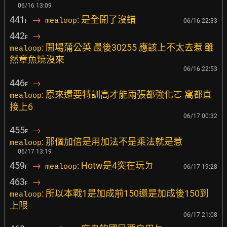
06/16 13:09
441
→
: 是全開了沒錯
mealoop
06/16 22:33
F
442
→
F
: 開場蒲公英 最後30255 應該上不太去惹 雖
mealoop
然章魚燒沒來
06/16 22:53
446
→
F
: 原來還要特訓高才能兩張都強化ㄛ 窩都直
mealoop
接上6
06/17 00:32
455
→
F
: 那個加倍是用加法不是乘法就是惹
mealoop
06/17 13:19
459
→
: Hotw是4突在玩ㄉ
mealoop
06/17 19:28
F
463
→
F
: 所以本戰1是加成前150還是加成後150到
mealoop
上限
06/17 21:08