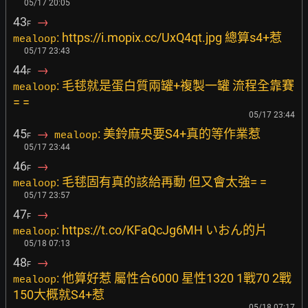
05/17 20:05
43
→
F
: https://i.mopix.cc/UxQ4qt.jpg 總算s4+惹
mealoop
05/17 23:43
44
→
F
: 毛毬就是蛋白質兩罐+複製一罐 流程全靠賽
mealoop
= =
05/17 23:44
45
→
: 美鈴麻央要S4+真的等作業惹
mealoop
F
05/17 23:44
46
→
F
: 毛毬固有真的該給再動 但又會太強= =
mealoop
05/17 23:57
47
→
F
: https://t.co/KFaQcJg6MH いおん的片
mealoop
05/18 07:13
48
→
F
: 他算好惹 屬性合6000 星性1320 1戰70 2戰
mealoop
150大概就S4+惹
05/18 07:17