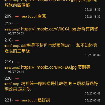
mealoop
想說前四個都
05/26 18:39
209
→
: 看惹
mealoop
05/26 18:39
F
217
→
F
: https://i.mopix.cc/vV00X4.jpg 媽啊有夠慘
mealoop
05/27 00:03
218
→
F
: ssr率是不錯但也就兩個cm== 和不知道第
mealoop
幾張的三年級
05/27 00:04
219
→
F
: https://i.mopix.cc/BRcFEG.jpg 廢到笑
mealoop
05/27 00:44
220
→
F
: 精神統一應該還是比較強吧 三層就超過好
mealoop
調效果 還能吃一
05/27 00:49
221
→
: 點好調
mealoop
05/27 00:49
F