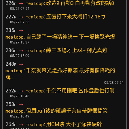
226
→
: 改造9 再動3 白再動有改的話8
mealoop
F
05/27 07:54
227
→
: 五張打下來大概扣12-18ㄅ
mealoop
F
05/27 07:56
235
→
F
: 自己練了一場精神統一 下一場換聚光燈
mealoop
05/27 13:37
236
→
: 練三四場才上s4+ 腳光真難
mealoop
F
05/27 15:09
248
→
F
: 千奈就聚光燈抓好抓滿 最好有個降耗的
mealoop
牌...
05/28 07:24
252
→
: 千奈不用刪吧 當作疊盾也行啊
mealoop
F
05/28 10:48
253
→
F
: 但屆buff後的確讓千奈自帶牌很搞笑
mealoop
05/28 10:49
264
→
: 用CM瞜 大不了泳裝硬幹
mealoop
F