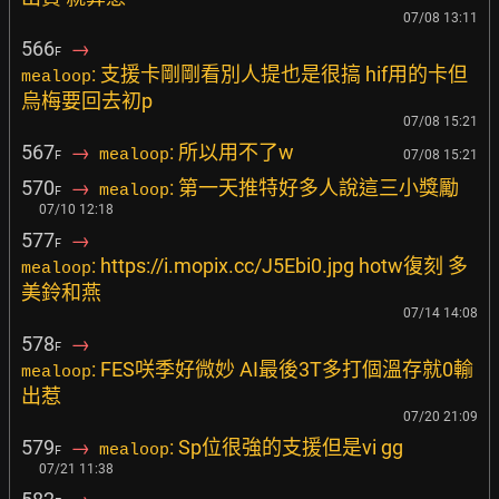
07/08 13:11
566
→
F
: 支援卡剛剛看別人提也是很搞 hif用的卡但
mealoop
烏梅要回去初p
07/08 15:21
567
→
: 所以用不了w
mealoop
07/08 15:21
F
570
→
: 第一天推特好多人說這三小獎勵
mealoop
F
07/10 12:18
577
→
F
: https://i.mopix.cc/J5Ebi0.jpg hotw復刻 多
mealoop
美鈴和燕
07/14 14:08
578
→
F
: FES咲季好微妙 AI最後3T多打個溫存就0輸
mealoop
出惹
07/20 21:09
579
→
: Sp位很強的支援但是vi gg
mealoop
F
07/21 11:38