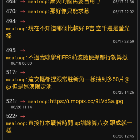
468
→
: 麻央的國民要自用ㄅ
mealoop
06/17 21:36
F
470
→
: 那好像只能求惹
mealoop
06/17 22:02
F
494
→
F
: 現在不知道哪個比較好 P吉 空千還是螢光
mealoop
棒
06/17 23:59
495
→
F
: 不過我咪爹和FES莉波隨便抓都行就算惹
mealoop
06/18 00:00
517
→
F
: 這次摳都捏跟常駐新角一樣抽到多50片@
mealoop
@ 但是巡演限定池
06/25 14:26
521
→
: https://i.mopix.cc/9LVdSa.jpg
mealoop
F
06/26 11:14
522
→
F
: 直接打本戰省時間 sp訓練算八次 跟成就一
mealoop
樣
06/26 12:45