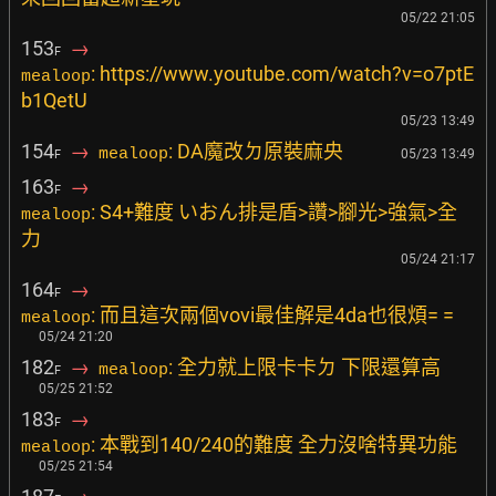
05/22 21:05
153
→
F
: https://www.youtube.com/watch?v=o7ptE
mealoop
b1QetU
05/23 13:49
154
→
: DA魔改ㄉ原裝麻央
mealoop
05/23 13:49
F
163
→
F
: S4+難度 いおん排是盾>讚>腳光>強氣>全
mealoop
力
05/24 21:17
164
→
F
: 而且這次兩個vovi最佳解是4da也很煩= =
mealoop
05/24 21:20
182
→
: 全力就上限卡卡ㄉ 下限還算高
mealoop
F
05/25 21:52
183
→
F
: 本戰到140/240的難度 全力沒啥特異功能
mealoop
05/25 21:54