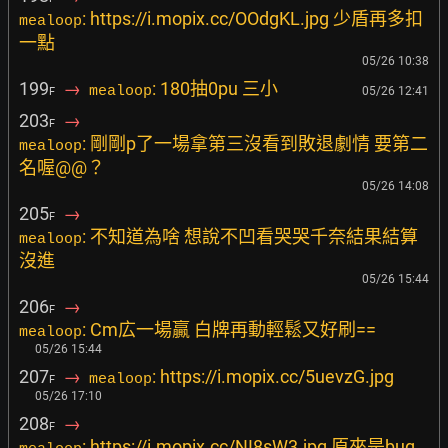
: https://i.mopix.cc/OOdgKL.jpg 少盾再多扣
mealoop
一點
05/26 10:38
199
→
: 180抽0pu 三小
mealoop
05/26 12:41
F
203
→
F
: 剛剛p了一場拿第三沒看到敗退劇情 要第二
mealoop
名喔@@？
05/26 14:08
205
→
F
: 不知道為啥 想說不凹看哭哭千奈結果結算
mealoop
沒進
05/26 15:44
206
→
F
: Cm広一場贏 白牌再動輕鬆又好刷==
mealoop
05/26 15:44
207
→
: https://i.mopix.cc/5uevzG.jpg
mealoop
F
05/26 17:10
208
→
F
: https://i.mopix.cc/NI8sW3.jpg 原來是bug