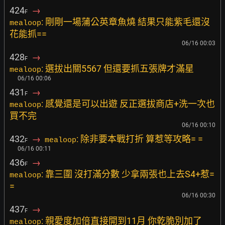
424
→
F
: 剛剛一場蒲公英章魚燒 結果只能紫毛還沒
mealoop
花能抓==
06/16 00:03
428
→
F
: 選拔出關5567 但還要抓五張牌才滿星
mealoop
06/16 00:06
431
→
F
: 感覺還是可以出遊 反正選拔商店+洗一次也
mealoop
買不完
06/16 00:10
432
→
: 除非要本戰打折 算惹等攻略= =
mealoop
F
06/16 00:11
436
→
F
: 靠三圍 沒打滿分數 少拿兩張也上去S4+惹=
mealoop
=
06/16 00:30
437
→
F
: 親愛度加倍直接開到11月 你乾脆別加了
mealoop