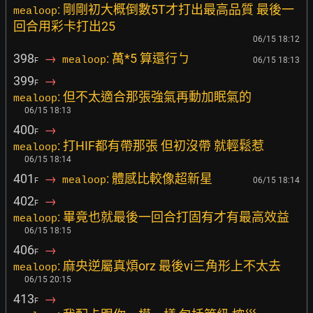
: 剛剛初大概倒數5T才打出最高品質 最後一
mealoop
回合用彩卡打出25
06/15 18:12
398
→
: 萬*5 算還行ㄅ
mealoop
06/15 18:13
F
399
→
F
: 但不太適合那張強氣再動加眠氣的
mealoop
06/15 18:13
400
→
F
: 打HIF都有帶那張 但初沒帶 就輕鬆惹
mealoop
06/15 18:14
401
→
: 體感比較像超新星
mealoop
06/15 18:14
F
402
→
F
: 畢竟也就最後一回合打固有才有最高效益
mealoop
06/15 18:15
406
→
F
: 麻央逆屬真煩orz 最後vi三角形上不太去
mealoop
06/15 20:15
413
→
F