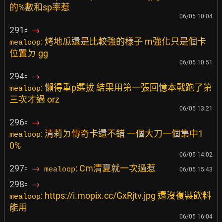
的%數和sp率惹
06/05 10:04
291
→
F
: 烤地瓜還是比較強的樣子 m強化只是個卡
mealoop
位置ㄉ gg
06/05 10:51
294
→
F
: 懶得重p選拔 結果用第一張回憶本戰跑了第
mealoop
三次才過 orz
06/05 13:21
296
→
F
: 清莉ㄉ傳奇卡還不錯 一個大刀一個集中1
mealoop
0%
06/05 14:02
297
→
: Cm清夏就一次過惹
mealoop
06/05 15:43
F
298
→
F
: https://i.mopix.cc/GxRjtv.jpg 還沒複製飲料
mealoop
能用
06/05 16:04