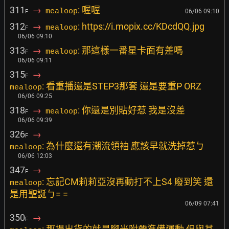
311
→
: 喔喔
mealoop
06/06 09:10
F
312
→
: https://i.mopix.cc/KDcdQQ.jpg
mealoop
F
06/06 09:10
313
→
: 那這樣一番星卡面有差嗎
mealoop
F
06/06 09:11
315
→
F
: 看重播還是STEP3那套 還是要重P ORZ
mealoop
06/06 09:25
318
→
: 你還是別貼好惹 我是沒差
mealoop
F
06/06 09:39
326
→
F
: 為什麼還有潮流領袖 應該早就洗掉惹ㄅ
mealoop
06/06 12:03
347
→
F
: 忘記CM莉莉亞沒再動打不上S4 廢到笑 還
mealoop
是用聖誕ㄅ= =
06/09 07:41
350
→
F