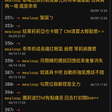
: 那場出貨的就是腳光附帶準備運動 但與其
mealoop
再一場 還是乖乖
06/09 12:26
351
→
: 聖誕ㄅ
mealoop
06/09 12:26
F
353
→
F
: 結果莉莉亞也卡關了 CM清夏太輕鬆惹= =
mealoop
06/09 21:01
356
→
F
: 乖乖抓成長痛扛眠氣 過惹 等莉麻團惹
mealoop
06/10 11:00
359
→
: 月間練的選拔回憶結束後會消失
mealoop
F
06/14 18:06
387
→
: 就道具卡吧 自動抓強氣應該不錯
mealoop
F
06/15 10:52
388
→
: 勾買位摳都捏是全力
mealoop
06/15 11:02
F
394
→
F
: 團莉波打hif有點痛苦 回去打初開live==
mealoop
06/15 17:34
397
→
F