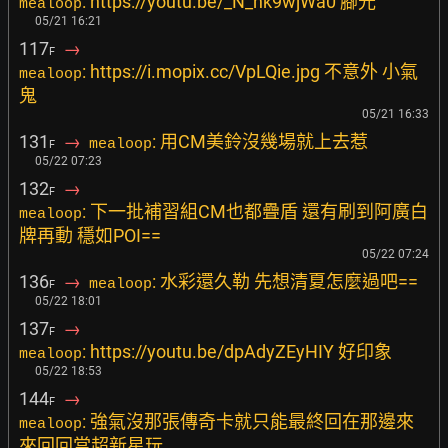
: https://youtu.be/_N_hk9wjWa0 腳光
mealoop
05/21 16:21
117
→
F
: https://i.mopix.cc/VpLQie.jpg 不意外 小氣
mealoop
鬼
05/21 16:33
131
→
: 用CM美鈴沒幾場就上去惹
mealoop
F
05/22 07:23
132
→
F
: 下一批補習組CM也都疊盾 還有刷到阿廣白
mealoop
牌再動 穩如POI==
05/22 07:24
136
→
: 水彩還久勒 先想清夏怎麼過吧==
mealoop
F
05/22 18:01
137
→
F
: https://youtu.be/dpAdyZEyHIY 好印象
mealoop
05/22 18:53
144
→
F
: 強氣沒那張傳奇卡就只能最終回在那邊來
mealoop
來回回當超新星玩