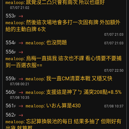
: 感覺沒二凸只會有兩次 所以也還好
mealoop
07/07 21:02
553
→
F
: 然後這次場地會多打一次固有牌 外加額外
mealoop
給的主動白牌 6次
07/07 21:03
554
→
: 也沒問題
mealoop
07/07 21:03
F
556
→
F
: 烏梅一直搞我 這次也不課 看心情要不要捕
mealoop
到一百選衣服==
07/07 22:50
559
→
: 我一直CM清夏本戰 又穩又快
mealoop
F
07/08 00:21
560
→
: 支援這是神了ㄅ 滿突208點+8.5%
mealoop
F
07/08 10:35
561
→
: いおん算是430
mealoop
07/08 10:37
F
562
→
F
: 忘記算換裝池的每日 結果多抽了 但剛好有
mealoop
出貨 就算惹