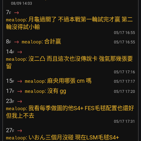
08/09 14:03
7
→
F
: 月龜過關了 不過本戰第一輪試完才贏 第二
mealoop
輪沒得試小輸
05/17 16:55
8
→
: 合計贏
mealoop
05/17 16:55
F
14
→
F
: 沒二凸 而且這次也沒傳說卡 強氣那幾張要
mealoop
留
05/17 17:16
15
→
: 麻央用哪張 cm 嗎
mealoop
05/17 17:17
F
17
→
: 沒有 gg
mealoop
05/17 17:20
F
23
→
F
: 我看每季做圖的他S4+ FES毛毬配置也還好
mealoop
但我上不去
05/17 17:31
27
→
F
: いおん三個月沒碰 現在LSM毛毬S4+
mealoop