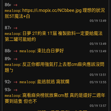
86
→
F
: https://i.mopix.cc/NCbbee.jpg 理想的狀況
mealoop
就5T魔法+白
05/19 13:49
87
→
F
: 日夢 2T約束 1T届 複製飲料一定要給魔法
mealoop
第二罐可能給約
05/19 13:49
88
→
: 束比白日夢好
mealoop
05/19 13:49
F
89
→
F
: 反正你都用強氣打上去惹cm麻央應該沒問
mealoop
題ㄅ
05/19 13:51
92
→
: 能逃就逃 窩就爛
mealoop
05/19 13:55
F
93
→
F
: 窩看麻央榜就放棄cm惹 真的是還好二週年
mealoop
賽到這隻 但也不
05/19 13:57