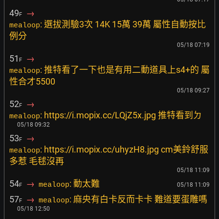
49
→
F
: 選拔測驗3次 14K 15萬 39萬 屬性自動按比
mealoop
例分
05/18 07:19
51
→
F
: 推特看了一下也是有用二動道具上s4+的 屬
mealoop
性合才5500
05/18 09:27
52
→
F
: https://i.mopix.cc/LQjZ5x.jpg 推特看到ㄉ
mealoop
05/18 09:32
53
→
F
: https://i.mopix.cc/uhyzH8.jpg cm美鈴舒服
mealoop
多惹 毛毬沒再
05/18 11:09
54
→
: 動太難
mealoop
05/18 11:09
F
57
→
: 麻央有白卡反而卡卡 難道要蛋雕嗎
mealoop
F
05/18 12:50