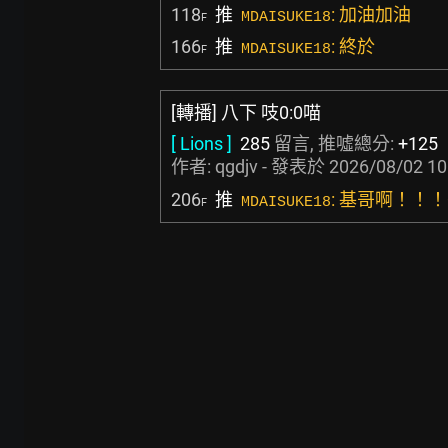
118
推
: 加油加油
MDAISUKE18
F
166
推
: 終於
MDAISUKE18
F
[轉播] 八下 吱0:0喵
[ Lions ]
285
留言, 推噓總分:
+125
作者:
qgdjv
- 發表於
2026/08/02 10
206
推
: 基哥啊！！！
MDAISUKE18
F