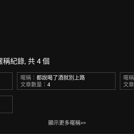
的暱稱紀錄, 共 4 個
暱稱：
都說喝了酒就別上路
暱
文章數量：
4
文
顯示更多暱稱>>