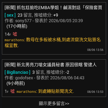
[新聞] 抓包尪偷吃EMBA學姐！鹹濕對話「保險套買
[ sex ]
23
留言, 推噓總分:
+9
作者:
sony577
- 發表於
2026/08/05 20:39
(17小時前)
14
噓
F
: 教母在多板被水桶,到處流竄洗文貼簽名
marathons
檔宣教.
08/06 13:56
[新聞] 新北男亮刀嗆女議員秘書 原因很瞎 警逮人
[ BigBanciao ]
3
留言, 推噓總分:
-2
作者:
godofsex
- 發表於
2026/08/06 04:43
(9小時前)
1
噓
: 到處轉貼新聞洗文.
marathons
08/06 13:53
F
顯示更多留言>>