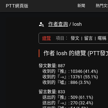
PTT
網頁版
新聞
熱門文
作者查詢
/ losh
總覽
項目：
發文
|
留言
|
暱稱
作者 losh 的總覽 (PTT
發文數量: 887
收到的『推』: 10346 (41.4%)
收到的『→』: 13761 (55.1%)
收到的『噓』: 886 (3.5%)
留言數量: 833
送出的『推』: 509 (61.1%)
送出的『→』: 270 (32.4%)