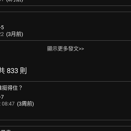
+5
22
(3月前)
顯示更多發文>>
共 833 則
誰挺得住？
+7
 08:47
(3周前)