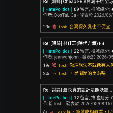
Re: [轉錄] Cheap FB #台灣牛奶
[ HatePolitics ]
69
留言, 推噓總分:
作者:
DosTaLiCa
- 發表於
2026/06/
29
噓
: 台灣保久乳也不便宜
losh
F
Re: [轉錄] 林佳瑋(時代力量) FB
[ HatePolitics ]
22
留言, 推噓總分:
作者:
jeanvanjohn
- 發表於
2026/05
19
噓
: 你這說法不就像有
losh
F
20
→
: ，是問題的重點嗎
losh
F
Re: [討論] 聶永真的設計是照妖鏡...
[ HatePolitics ]
12
留言, 推噓總分:
作者: losh - 發表於
2026/05/08 16:
8
→
: 國民黨就吃相難看，
losh
F