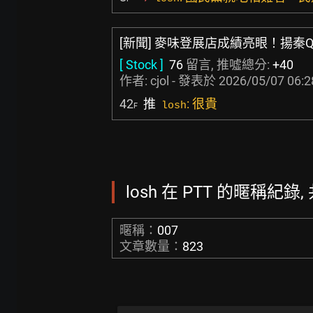
[新聞] 麥味登展店成績亮眼！揚秦
[ Stock ]
76
留言, 推噓總分:
+40
作者:
cjol
- 發表於
2026/05/07 06:2
42
推
: 很貴
losh
F
losh 在 PTT 的暱稱紀錄, 
暱稱：
007
文章數量：
823