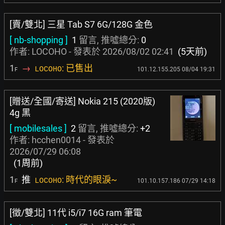
[賣/雙北] 三星 Tab S7 6G/128G 金色
[ nb-shopping ]
1
留言, 推噓總分:
0
作者: LOCOHO - 發表於
2026/08/02 02:41
(5天前)
1
→
: 已售出
LOCOHO
101.12.155.205 08/04 19:31
F
[贈送/全國/寄送] Nokia 215 (2020版)
4g 黑
[ mobilesales ]
2
留言, 推噓總分:
+2
作者:
hcchen0014
- 發表於
2026/07/29 06:08
(1周前)
1
推
: 時代的眼淚~
LOCOHO
101.10.157.186 07/29 14:18
F
[徵/雙北] 11代 i5/i7 16G ram 筆電