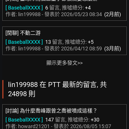
[ BaseballXXXX ]
6
留言, 推噓總分:
+4
作者: lin199988 - 發表於
2026/05/23 08:34
(2月前)
[閒聊] 不動二游
[ BaseballXXXX ]
13
留言, 推噓總分:
+5
作者: lin199988 - 發表於
2026/04/12 08:59
(3月前)
顯示更多發文>>
lin199988 在 PTT 最新的留言, 共
24898 則
[討論] 為什麼喬峰跟曾之喬被噴成這樣？
[ BaseballXXXX ]
147
留言, 推噓總分:
+30
作者:
howard21201
- 發表於
2026/08/05 15:07