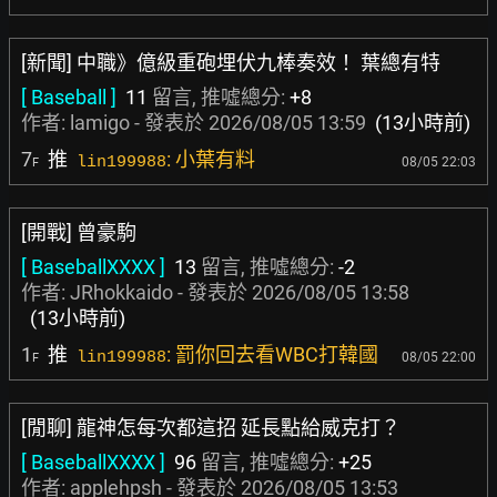
[新聞] 中職》億級重砲埋伏九棒奏效！ 葉總有特
[ Baseball ]
11
留言, 推噓總分:
+8
作者:
lamigo
- 發表於
2026/08/05 13:59
(13小時前)
7
推
: 小葉有料
lin199988
08/05 22:03
F
[開戰] 曾豪駒
[ BaseballXXXX ]
13
留言, 推噓總分:
-2
作者:
JRhokkaido
- 發表於
2026/08/05 13:58
(13小時前)
1
推
: 罰你回去看WBC打韓國
lin199988
08/05 22:00
F
[閒聊] 龍神怎每次都這招 延長點給威克打？
[ BaseballXXXX ]
96
留言, 推噓總分:
+25
作者:
applehpsh
- 發表於
2026/08/05 13:53