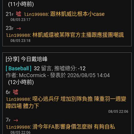
(11小時前)
21
噓
: 跟林凱威比根本小case
lin199988
F
08/05 23:17
23
→
F
: 林凱威還被某隊官方主播跟應援團嘲諷
lin199988
08/05 23:18
[分享] 今日戴培峰
[ Baseball ]
32
留言, 推噓總分:
-12
作者:
McCormick
- 發表於
2026/08/05 14:04
(12小時前)
6
噓
F
: 噁心逃兵仔 增加別隊負擔 陳重羽一週變
lin199988
蹲四場 體力下
08/05 22:06
7
→
F
: 滑今年FA影響身價怎麼辦 有夠自私
lin199988
08/05 22:06