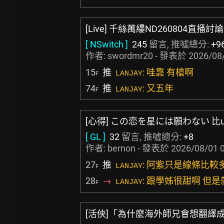
[Live] 千絲萬縷ND260804直播討
[ NSwitch ]
245
留言, 推噓總分:
+9
作者:
swordmr20
- 發表於
2026/08/
15
推
: 哇靠 有槍啊
LANJAY
F
74
推
: 又五年
LANJAY
F
[心得] この恋を星には願わない 比u
[ GL ]
32
留言, 推噓總分:
+8
作者:
bernon
- 發表於
2026/08/01 
27
推
: 阿紫只是線條比較
LANJAY
F
28
→
: 跟學姊很甜啊 但是
LANJAY
F
[活俠]「為什麼海外師兄會想翻譯