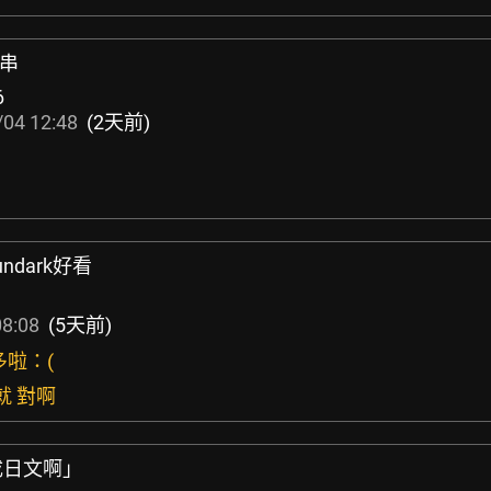
論串
6
04 12:48
(2天前)
ndark好看
08:08
(5天前)
多啦：(
就 對啊
成日文啊」