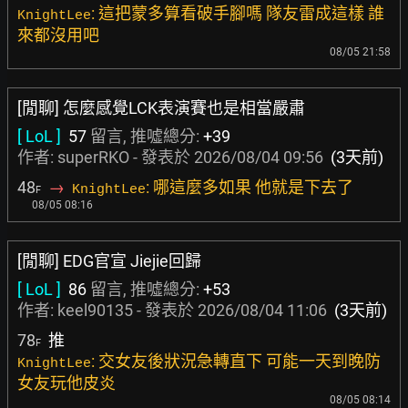
: 這把蒙多算看破手腳嗎 隊友雷成這樣 誰
KnightLee
來都沒用吧
08/05 21:58
[閒聊] 怎麼感覺LCK表演賽也是相當嚴肅
[ LoL ]
57
留言, 推噓總分:
+39
作者:
superRKO
- 發表於
2026/08/04 09:56
(3天前)
48
→
: 哪這麼多如果 他就是下去了
KnightLee
F
08/05 08:16
[閒聊] EDG官宣 Jiejie回歸
[ LoL ]
86
留言, 推噓總分:
+53
作者:
keel90135
- 發表於
2026/08/04 11:06
(3天前)
78
推
F
: 交女友後狀況急轉直下 可能一天到晚防
KnightLee
女友玩他皮炎
08/05 08:14