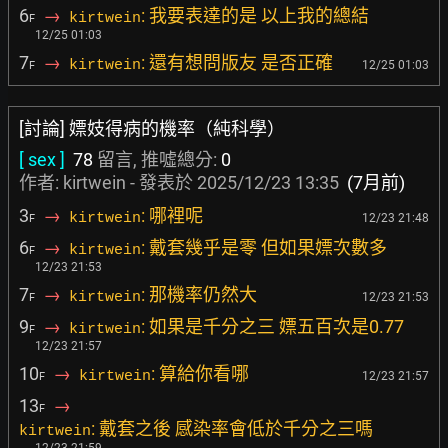
6
→
: 我要表達的是 以上我的總結
kirtwein
F
12/25 01:03
7
→
: 還有想問版友 是否正確
kirtwein
12/25 01:03
F
[討論] 嫖妓得病的機率（純科學）
[ sex ]
78
留言, 推噓總分:
0
作者: kirtwein - 發表於
2025/12/23 13:35
(7月前)
3
→
: 哪裡呢
kirtwein
12/23 21:48
F
6
→
: 戴套幾乎是零 但如果嫖次數多
kirtwein
F
12/23 21:53
7
→
: 那機率仍然大
kirtwein
12/23 21:53
F
9
→
: 如果是千分之三 嫖五百次是0.77
kirtwein
F
12/23 21:57
10
→
: 算給你看哪
kirtwein
12/23 21:57
F
13
→
F
: 戴套之後 感染率會低於千分之三嗎
kirtwein