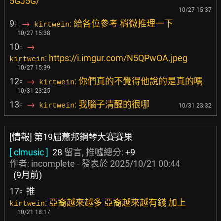
5GJ5G/
10/27 15:37
9
→
: 給各位參考 梢微推理一下
kirtwein
F
10/27 15:38
10
→
F
: https://i.imgur.com/N5QPwOA.jpeg
kirtwein
10/27 15:39
12
→
: 你們真的不覺得他說的是真的嗎
kirtwein
F
10/31 23:25
13
→
: 我腦子清醒的很哪
kirtwein
10/31 23:32
F
[情報] 第19屆蕭邦鋼琴大賽賽果
[ clmusic ]
28
留言, 推噓總分:
+9
作者:
incomplete
- 發表於
2025/10/21 00:44
(9月前)
17
推
F
: 亞裔越來越多 亞裔越來越有錢 加上
kirtwein
10/21 18:17