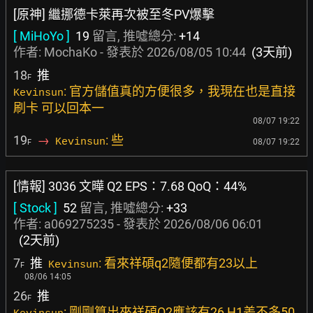
[原神] 繼挪德卡萊再次被至冬PV爆擊
[ MiHoYo ]
19
留言, 推噓總分:
+14
作者:
MochaKo
- 發表於
2026/08/05 10:44
(3天前)
18
推
F
: 官方儲值真的方便很多，我現在也是直接
Kevinsun
刷卡 可以回本一
08/07 19:22
19
→
: 些
Kevinsun
08/07 19:22
F
[情報] 3036 文曄 Q2 EPS：7.68 QoQ：44%
[ Stock ]
52
留言, 推噓總分:
+33
作者:
a069275235
- 發表於
2026/08/06 06:01
(2天前)
7
推
: 看來祥碩q2隨便都有23以上
Kevinsun
F
08/06 14:05
26
推
F
: 剛剛算出來祥碩Q2應該有26 H1差不多50