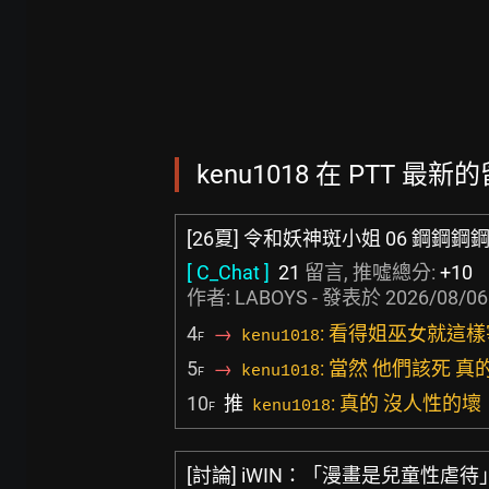
kenu1018 在 PTT 最新的
[26夏] 令和妖神斑小姐 06 鋼鋼
[ C_Chat ]
21
留言, 推噓總分:
+10
作者:
LABOYS
- 發表於
2026/08/06
4
→
: 看得姐巫女就這
kenu1018
F
5
→
: 當然 他們該死 
kenu1018
F
10
推
: 真的 沒人性的壞
kenu1018
F
[討論] iWIN：「漫畫是兒童性虐待