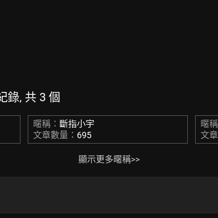
紀錄, 共 3 個
暱稱：
斷指小宇
暱
文章數量：
695
文
顯示更多暱稱>>