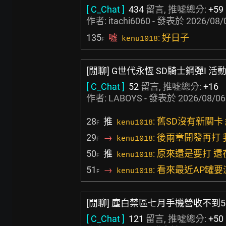
[ C_Chat ]
434
留言, 推噓總分:
+59
作者:
itachi6060
- 發表於
2026/08/
135
噓
: 好日子
kenu1018
F
[閒聊] G世代永恆 SD騎士鋼彈I 活
[ C_Chat ]
52
留言, 推噓總分:
+16
作者:
LABOYS
- 發表於
2026/08/06
28
推
: 舊SD沒有新關卡
kenu1018
F
29
→
: 後兩章開發再打
kenu1018
F
50
推
: 原來還是要打 
kenu1018
F
51
→
: 看來最近AP罐
kenu1018
F
[閒聊] 塵白禁區七月手機營收不到5
[ C_Chat ]
121
留言, 推噓總分:
+50