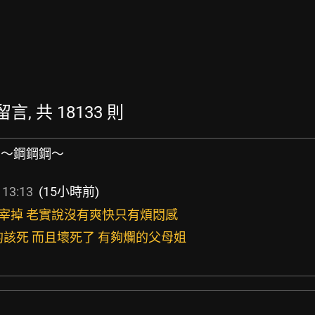
留言, 共 18133 則
鋼鋼～鋼鋼鋼～
 13:13
(15小時前)
樣宰掉 老實說沒有爽快只有煩悶感
真的該死 而且壞死了 有夠爛的父母姐
」