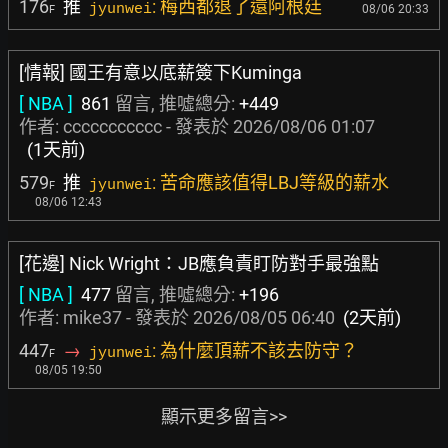
176
推
: 梅西都退了還阿根廷
jyunwei
08/06 20:33
F
[情報] 國王有意以底薪簽下Kuminga
[ NBA ]
861
留言, 推噓總分:
+449
作者:
ccccccccccc
- 發表於
2026/08/06 01:07
(1天前)
579
推
: 苦命應該值得LBJ等級的薪水
jyunwei
F
08/06 12:43
[花邊] Nick Wright：JB應負責盯防對手最強點
[ NBA ]
477
留言, 推噓總分:
+196
作者:
mike37
- 發表於
2026/08/05 06:40
(2天前)
447
→
: 為什麼頂薪不該去防守？
jyunwei
F
08/05 19:50
顯示更多留言>>