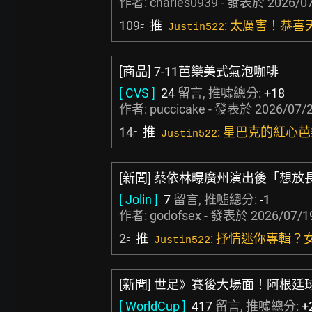
作者:
charles0939
- 發表於
2026/07
109
推
: 太厲害！恭喜
Justin522
F
[商品] 7-11芭樂美式氣泡咖啡
[ CVS ]
24
留言, 推噓總分:
+18
作者:
puccicake
- 發表於
2026/07/2
14
推
: 星巴克的紅心
Justin522
F
[新聞] 蔡依林曝廣州演出後「想放
[ Jolin ]
7
留言, 推噓總分:
-1
作者:
godofsex
- 發表於
2026/07/1
2
推
: 抒情迷你專輯？女
Justin522
F
[新聞] 世足》賽後大場面！阿根廷
[ WorldCup ]
417
留言, 推噓總分:
+