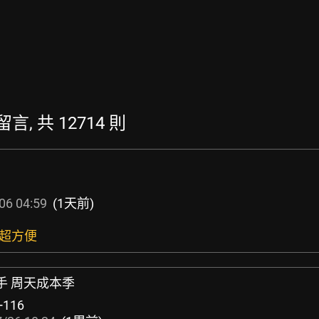
留言, 共 12714 則
06 04:59
(1天前)
享超方便
好手 周天成本季
+116