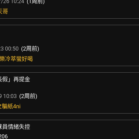
/26 10:24
(1周前)
天哥
3 00:50
(2周前)
芭樂冷萃蠻好喝
長假」再提金
9 10:03
(2周前)
騙紙4ni
球員情緒失控
206