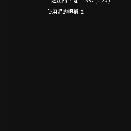
送出的『噓』: 337 (2.7%)
使用過的暱稱: 2