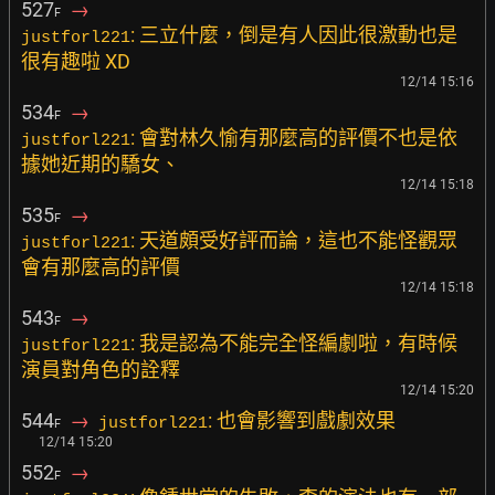
527
→
F
: 三立什麼，倒是有人因此很激動也是
justforl221
很有趣啦 XD
12/14 15:16
534
→
F
: 會對林久愉有那麼高的評價不也是依
justforl221
據她近期的驕女、
12/14 15:18
535
→
F
: 天道頗受好評而論，這也不能怪觀眾
justforl221
會有那麼高的評價
12/14 15:18
543
→
F
: 我是認為不能完全怪編劇啦，有時候
justforl221
演員對角色的詮釋
12/14 15:20
544
→
: 也會影響到戲劇效果
justforl221
F
12/14 15:20
552
→
F