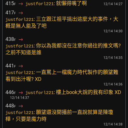
415
→
: 就懶得嘴了啊
justforl221
12/14 14:27
F
417
→
F
: 三立跟江祖平搞出這麼大的事件，大
justforl221
概是無人能及了吧
12/14 14:30
438
→
F
: 你以為我都沒在注意你過往的推文嗎?
justforl221
之前不知道是誰
12/14 14:35
441
→
F
: 一直罵上一檔魔力時代製作的願望難
justforl221
看到出汁喔? XD
12/14 14:36
446
→
: 樓上book大說的我有印象 XD
justforl221
F
12/14 14:37
448
→
F
: 願望還沒開播前一直說就算是陳瓊
justforl221
樺，只要是魔力時
12/14 14:38