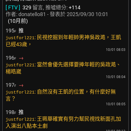
[ FTV ]
329
留言, 推噓總分:
+114
作者:
donatello81
- 發表於
2025/09/30 10:01
(10月前)
195
推
F
: 民視挖掘到年輕帥男神吳政澔，王凱
justforl221
已經43歲，
10/01 08:03
196
→
F
: 當然會優先選擇要捧年輕的吳政澔、
justforl221
楊皓崴
10/01 08:04
197
→
F
: 自然沒有王凱的位置，有什麼好無
justforl221
言？
10/01 08:05
198
推
F
: 王珮華確實有努力幫民視找新面孔加
justforl221
入演出八點本土劇