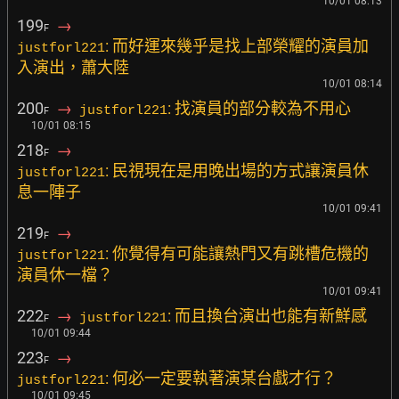
10/01 08:13
199
→
F
: 而好運來幾乎是找上部榮耀的演員加
justforl221
入演出，蕭大陸
10/01 08:14
200
→
: 找演員的部分較為不用心
justforl221
F
10/01 08:15
218
→
F
: 民視現在是用晚出場的方式讓演員休
justforl221
息一陣子
10/01 09:41
219
→
F
: 你覺得有可能讓熱門又有跳槽危機的
justforl221
演員休一檔？
10/01 09:41
222
→
: 而且換台演出也能有新鮮感
justforl221
F
10/01 09:44
223
→
F
: 何必一定要執著演某台戲才行？
justforl221
10/01 09:45