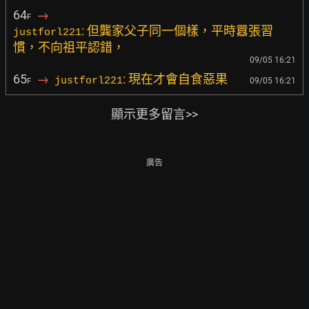
64
→
F
: 但龔家父子同一個樣，平時囂張習
justforl221
慣，不向祖平認錯，
09/05 16:21
65
→
: 現在才會自食惡果
justforl221
09/05 16:21
F
顯示更多留言>>
廣告