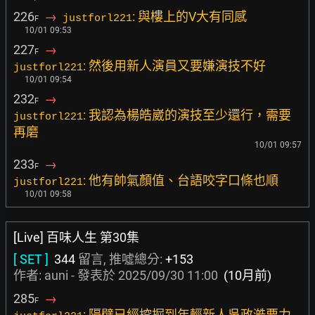
226
→
: 與樓上的V大有同感
justforl221
F
10/01 09:53
227
→
F
: 然後用新人演員又要嫌演技不好
justforl221
10/01 09:54
232
→
F
: 我認為楊皓崴的演技至少還行，需要
justforl221
再磨
10/01 09:57
233
→
F
: 他有帥氣顏值、台語咬字口條也順
justforl221
10/01 09:58
[Live] 百味人生 第30集
[ SET ]
344
留言, 推噓總分:
+153
作者:
auni
- 發表於
2025/09/30 11:00
(10月前)
285
→
F
: 隔壁已經挖掘到年輕新人吳政澔要力