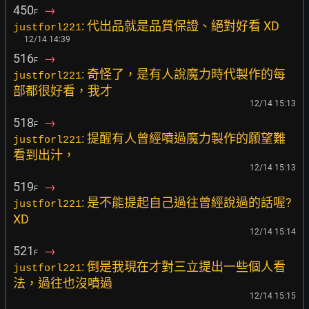
450
→
F
: 代出品就是品質保證、絕對好看 XD
justforl221
12/14 14:39
516
→
F
: 奇怪了，是有人說魔力時代製作的每
justforl221
部都很好看，我才
12/14 15:13
518
→
F
: 提醒有人曾經噴過魔力製作的願望難
justforl221
看到出汁，
12/14 15:13
519
→
F
: 是不能提起自己過往曾經說過的話喔?
justforl221
XD
12/14 15:14
521
→
F
: 倒是我現在才對三立提出一些個人看
justforl221
法，過往也沒噴過
12/14 15:15