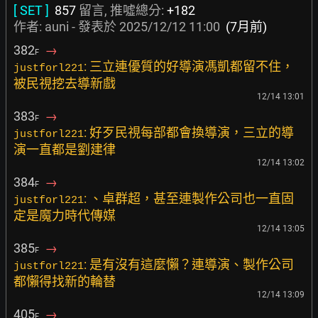
[ SET ]
857
留言, 推噓總分:
+182
作者:
auni
- 發表於
2025/12/12 11:00
(7月前)
382
→
F
: 三立連優質的好導演馮凱都留不住，
justforl221
被民視挖去導新戲
12/14 13:01
383
→
F
: 好歹民視每部都會換導演，三立的導
justforl221
演一直都是劉建律
12/14 13:02
384
→
F
: 、卓群超，甚至連製作公司也一直固
justforl221
定是魔力時代傳媒
12/14 13:05
385
→
F
: 是有沒有這麼懶？連導演、製作公司
justforl221
都懶得找新的輪替
12/14 13:09
405
→
F