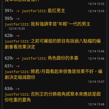
12/14 15:32
591
→
: 能扛男主
justforl221
12/14 15:33
F
595
→
F
: 我有強調李是"年輕"一代的男主
justforl221
12/14 15:35
628
→
F
: 之前可麗姐的節目有說過八點檔的編
justforl221
劇會看效果決定
12/14 15:46
629
→
: 角色戲份的多寡
justforl221
12/14 15:46
F
631
→
F
: 婉君/月霜看起來很像是效果不好，編
justforl221
劇決定縮減戲份
12/14 15:47
634
→
F
: 否則王的分飾兩角感覺本來應該是戲
justforl221
份吃重的要角
12/14 15:48