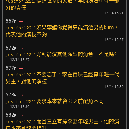
: 像鍾世堂的失敗，李的演法也有一部
justforl221
分的責任
12/14 15:21
567
→
F
: 如果李讓你覺得只能演渣男或kuro，
justforl221
代表他的演技不夠
12/14 15:27
572
→
F
: 好到能演其他類型的角色，不是嗎?
justforl221
12/14 15:27
577
→
F
: 不要忘了，李在百味已經算年輕一代
justforl221
男主，對他的演技
12/14 15:30
578
→
F
: 要求本來就會跟之前配角不同
justforl221
12/14 15:30
582
→
F
: 而且三立有捧李為年輕男主，他的演
justforl221
技本來應該要提升