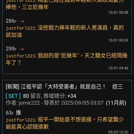
justforl221
捧他，三立近幾年
10/01 08:08
286
→
F
: 沒挖掘力捧年輕的新人男演員，真的
justforl221
該加油
10/01 08:09
299
→
F
: 我說的是"近幾年"，天之驕女已經隔幾
justforl221
年了？
10/01 09:46
[新聞] 江祖平認「大特受害者」就是自己！ 控三
[ SET ]
80
留言, 推噓總分:
+34
作者:
jome222
- 發表於
2025/09/05 03:07
(11月前)
63
推
F
: 祖平一開始是不想張揚，只希望龔少
justforl221
爺能真心認錯道歉
09/05 16:20