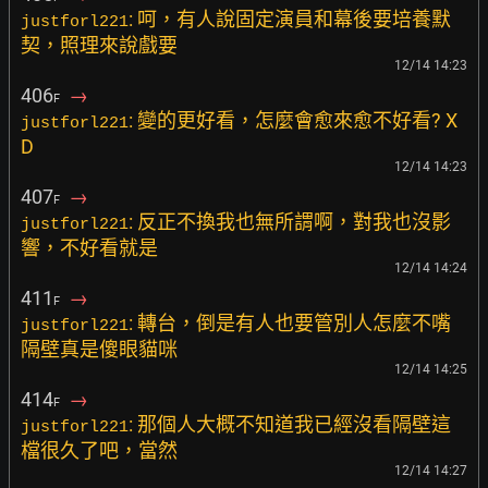
: 呵，有人說固定演員和幕後要培養默
justforl221
契，照理來說戲要
12/14 14:23
406
→
F
: 變的更好看，怎麼會愈來愈不好看? X
justforl221
D
12/14 14:23
407
→
F
: 反正不換我也無所謂啊，對我也沒影
justforl221
響，不好看就是
12/14 14:24
411
→
F
: 轉台，倒是有人也要管別人怎麼不嘴
justforl221
隔壁真是傻眼貓咪
12/14 14:25
414
→
F
: 那個人大概不知道我已經沒看隔壁這
justforl221
檔很久了吧，當然
12/14 14:27