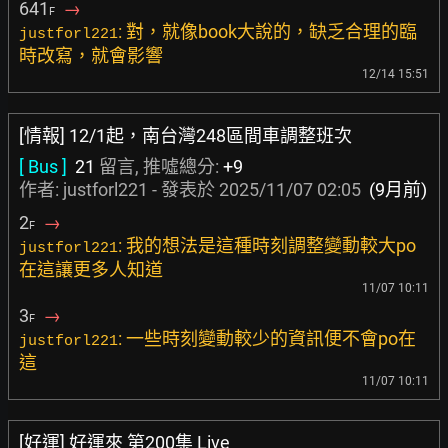
641
→
F
: 對，就像book大說的，缺乏合理的臨
justforl221
時改寫，就會影響
12/14 15:51
[情報] 12/1起，南台灣248區間車調整班次
[ Bus ]
21
留言, 推噓總分:
+9
作者: justforl221 - 發表於
2025/11/07 02:05
(9月前)
2
→
F
: 我的想法是這種時刻調整變動較大po
justforl221
在這讓更多人知道
11/07 10:11
3
→
F
: 一些時刻變動較少的資訊便不會po在
justforl221
這
11/07 10:11
[好運] 好運來 第200集 Live