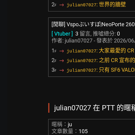
2
→
: 世界的牆壁
julian07027
F
[閒聊] Vspoぶいすぽ|NeoPorte 260
[ Vtuber ]
3
留言, 推噓總分:
0
作者: julian07027 - 發表於
2026/06
1
→
: 大家最愛的 CR 
julian07027
F
2
→
: 之前 CR 宣布
julian07027
F
3
→
: 只有 SF6 VAL
julian07027
F
julian07027 在 PTT 的
暱稱：
ju
文章數量：
105