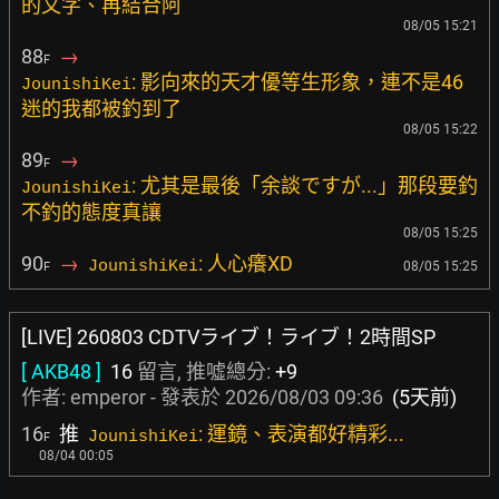
的文字、再結合阿
08/05 15:21
88
→
F
: 影向來的天才優等生形象，連不是46
JounishiKei
迷的我都被釣到了
08/05 15:22
89
→
F
: 尤其是最後「余談ですが...」那段要釣
JounishiKei
不釣的態度真讓
08/05 15:25
90
→
: 人心癢XD
JounishiKei
08/05 15:25
F
[LIVE] 260803 CDTVライブ！ライブ！2時間SP
[ AKB48 ]
16
留言, 推噓總分:
+9
作者:
emperor
- 發表於
2026/08/03 09:36
(5天前)
16
推
: 運鏡、表演都好精彩...
JounishiKei
F
08/04 00:05