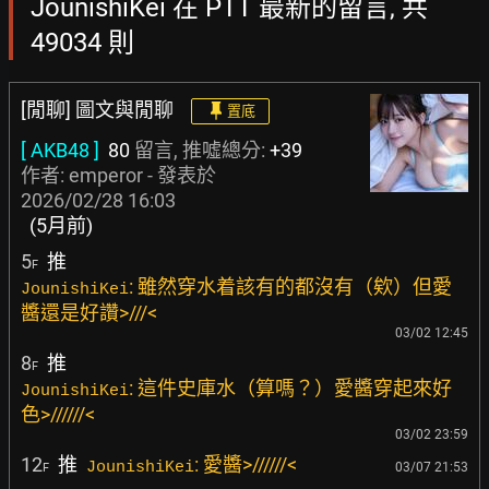
JounishiKei 在 PTT 最新的留言, 共
49034 則
[閒聊] 圖文與閒聊
置底
[ AKB48 ]
80
留言, 推噓總分:
+39
作者:
emperor
- 發表於
2026/02/28 16:03
(5月前)
5
推
F
: 雖然穿水着該有的都沒有（欸）但愛
JounishiKei
醬還是好讚>///<
03/02 12:45
8
推
F
: 這件史庫水（算嗎？）愛醬穿起來好
JounishiKei
色>//////<
03/02 23:59
12
推
: 愛醬>//////<
JounishiKei
03/07 21:53
F