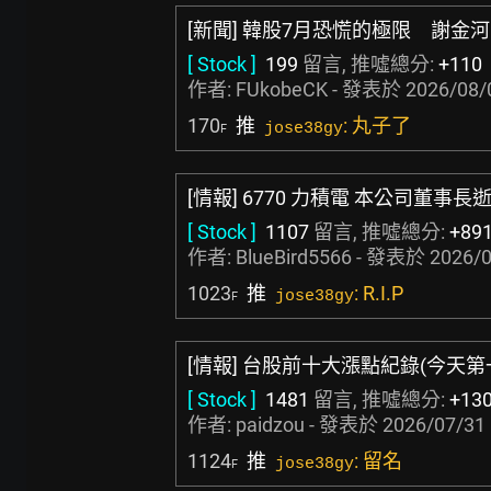
[新聞] 韓股7月恐慌的極限 謝金
[ Stock ]
199
留言, 推噓總分:
+110
作者:
FUkobeCK
- 發表於
2026/08/
170
推
: 丸子了
jose38gy
F
[情報] 6770 力積電 本公司董事長
[ Stock ]
1107
留言, 推噓總分:
+89
作者:
BlueBird5566
- 發表於
2026/0
1023
推
: R.I.P
jose38gy
F
[情報] 台股前十大漲點紀錄(今天第
[ Stock ]
1481
留言, 推噓總分:
+13
作者:
paidzou
- 發表於
2026/07/31 
1124
推
: 留名
jose38gy
F