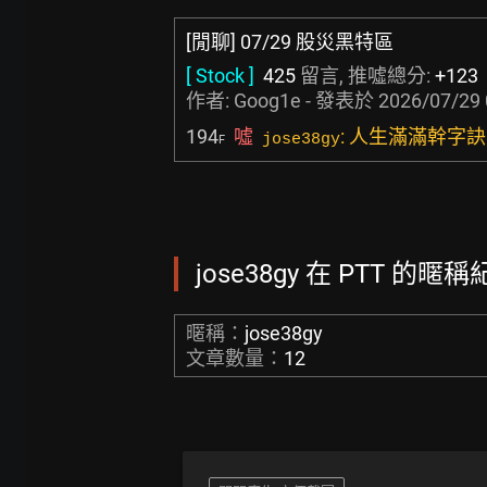
[閒聊] 07/29 股災黑特區
[ Stock ]
425
留言, 推噓總分:
+123
作者:
Goog1e
- 發表於
2026/07/29 
194
噓
: 人生滿滿幹字訣
jose38gy
F
jose38gy 在 PTT 的暱稱
暱稱：
jose38gy
文章數量：
12