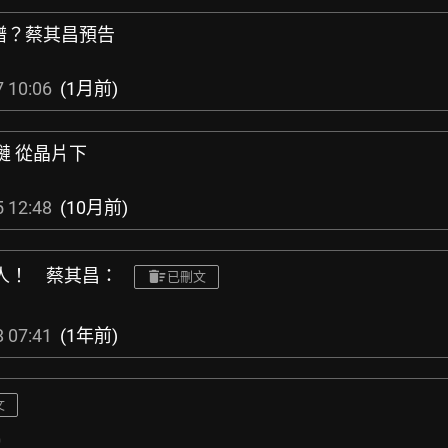
有譜？蔡其昌預告
 10:06
(1月前)
鏈 從晶片下
 12:48
(10月前)
灣人！ 蔡其昌：
已刪文
 07:41
(1年前)
文
0