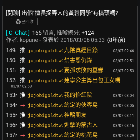
[閒聊] 出個"擅長捉弄人的黃蓉同學"有搞頭嗎?
已回收
[ C_Chat ]
165
留言, 推噓總分:
+124
作者:
kopune
- 發表於
2018/03/06 05:33
(8年前)
149
推
: 九陰真經目錄
jojobigoldtw
03/07 02:46
F
150
推
: 禁書恩仇錄
jojobigoldtw
03/07 02:51
F
151
推
: 獨孤求敗的憂鬱
jojobigoldtw
03/07 02:53
F
152
推
: 建寧公主算出包王女嗎
jojobigoldtw
F
03/07 02:58
153
推
: 我的怡紅院
jojobigoldtw
03/07 03:04
F
154
→
: 約定的俠客島
jojobigoldtw
03/07 03:05
F
155
推
: 神鵰朋友
jojobigoldtw
03/07 03:11
F
156
推
: 進擊的蒙古人
jojobigoldtw
03/07 03:16
F
157
→
: 約定的桃花島
jojobigoldtw
03/07 03:29
F