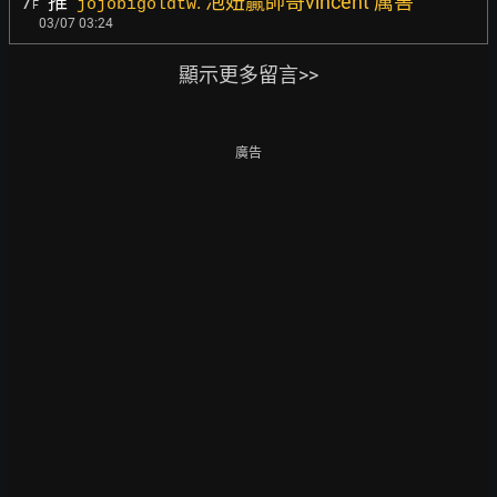
7
推
: 泡妞贏帥哥vincent 厲害
jojobigoldtw
F
03/07 03:24
顯示更多留言>>
廣告