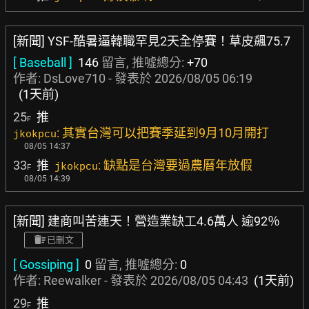
[新聞] YSF-酷暑逼韓職罕見2天全停賽！草皮飆75.7
[ Baseball ]
146
留言, 推噓總分:
+70
作者:
DsLove710
- 發表於
2026/08/05 06:19
(1天前)
25
推
F
: 其實台灣可以把賽季延到9月10月開打
jkokpcu
08/05 14:37
33
推
: 缺點是台灣要過農曆年放假
jkokpcu
F
08/05 14:39
[新聞] 建商叫苦連天！營造業缺工4.6萬人 逾92％
已刪文
[ Gossiping ]
0
留言, 推噓總分:
0
作者:
Reewalker
- 發表於
2026/08/05 04:43
(1天前)
29
推
F