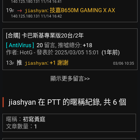
140.125.180.131 11/14 16:41
19
→
: 技嘉B650M GAMING X AX
jiashyan
F
140.125.180.131 11/14 16:42
[合購] 卡巴斯基專業版20台/2年
[ AntiVirus ]
20
留言, 推噓總分:
+18
作者:
HotG
- 發表於
2025/03/05 15:01
(1年前)
13
推
: +1 謝謝
jiashyan
03/06 10:35
F
顯示更多留言>>
jiashyan 在 PTT 的暱稱紀錄, 共 6 個
暱稱：
初寫黃庭
文章數量：
1