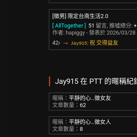
[徵男] 限定台南生活2.0
[ AllTogether ]
51
留言, 推噓總分:
+
作者:
hapiggy
- 發表於
2026/03/28 
42
→
: 祝 交得益友
Jay915
F
Jay915 在 PTT 的暱稱紀錄
暱稱：
平靜的心…徵女友
文章數量：
62
暱稱：
平靜的心…徵女人
文章數量：
8