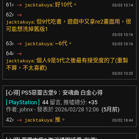
61
→
: 好10代。
jacktakuya
03/03 10:14
F
62
→
F
: 但9代吃書，遊戲中又拿re2畫面用，很
jacktakuya
可能想洗掉舊版1
03/03 10:16
63
→
: ~6代。
jacktakuya
03/03 10:16
F
64
→
F
: 個人9是5代之後最有接受度的了(重製
jacktakuya
不算，不太喜歡)
03/03 10:35
[心得] PS5惡靈古堡9：安魂曲 白金心得
[ PlayStation ]
44
留言, 推噓總分:
+35
作者:
johnx
- 發表於
2026/02/28 12:06
(5月前)
42
→
: 推。
jacktakuya
03/02 18:44
F