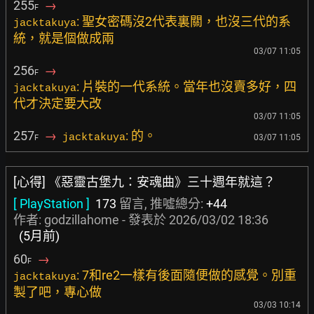
255
→
F
: 聖女密碼沒2代表裏關，也沒三代的系
jacktakuya
統，就是個做成兩
03/07 11:05
256
→
F
: 片裝的一代系統。當年也沒賣多好，四
jacktakuya
代才決定要大改
03/07 11:05
257
→
: 的。
jacktakuya
03/07 11:05
F
[心得] 《惡靈古堡九：安魂曲》三十週年就這？
[ PlayStation ]
173
留言, 推噓總分:
+44
作者:
godzillahome
- 發表於
2026/03/02 18:36
(5月前)
60
→
F
: 7和re2一樣有後面隨便做的感覺。別重
jacktakuya
製了吧，專心做
03/03 10:14