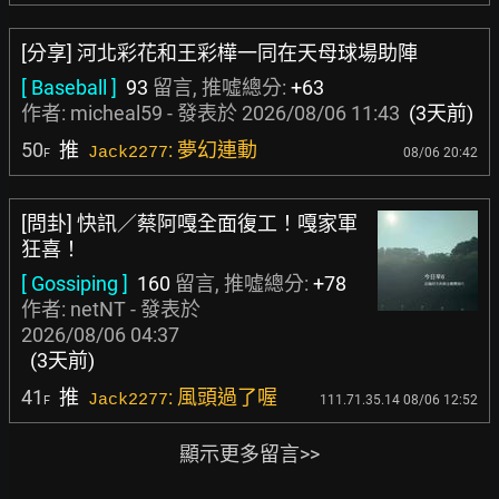
[分享] 河北彩花和王彩樺一同在天母球場助陣
[ Baseball ]
93
留言, 推噓總分:
+63
作者:
micheal59
- 發表於
2026/08/06 11:43
(3天前)
50
推
: 夢幻連動
Jack2277
08/06 20:42
F
[問卦] 快訊／蔡阿嘎全面復工！嘎家軍
狂喜！
[ Gossiping ]
160
留言, 推噓總分:
+78
作者:
netNT
- 發表於
2026/08/06 04:37
(3天前)
41
推
: 風頭過了喔
Jack2277
111.71.35.14 08/06 12:52
F
顯示更多留言>>