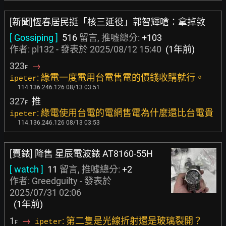
[新聞]恆春居民挺「核三延役」郭智輝嗆：拿掉敦
[ Gossiping ]
516
留言, 推噓總分:
+103
作者:
pl132
- 發表於
2025/08/12 15:40
(1年前)
323
→
F
: 綠電一度電用台電售電的價錢收購就行。
ipeter
114.136.246.126 08/13 03:51
327
推
F
: 綠電使用台電的電網售電為什麼還比台電貴
ipeter
114.136.246.126 08/13 03:53
[賣錶] 降售 星辰電波錶 AT8160-55H
[ watch ]
11
留言, 推噓總分:
+2
作者:
Greedguilty
- 發表於
2025/07/31 02:06
(1年前)
1
→
: 第二隻是光線折射還是玻璃裂開？
ipeter
F