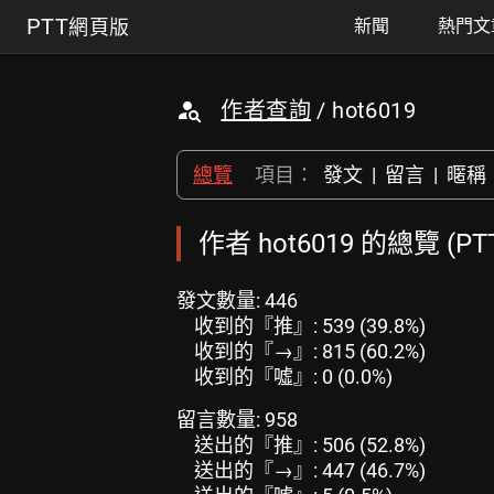
PTT
網頁版
新聞
熱門文
作者查詢
/ hot6019
總覽
項目：
發文
|
留言
|
暱稱
作者 hot6019 的總覽 (P
發文數量: 446
收到的『推』: 539 (39.8%)
收到的『→』: 815 (60.2%)
收到的『噓』: 0 (0.0%)
留言數量: 958
送出的『推』: 506 (52.8%)
送出的『→』: 447 (46.7%)