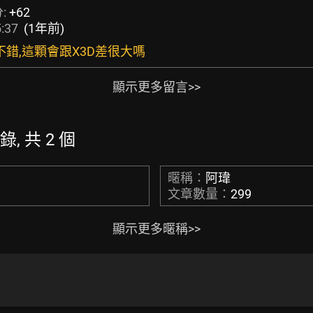
:
+62
:37
(1年前)
價格不錯,這顆會跟X3D差很大嗎
顯示更多留言>>
錄, 共 2 個
暱稱：
阿瑋
文章數量：
299
顯示更多暱稱>>