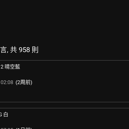
言, 共 958 則
512 晴空藍
 02:08
(2周前)
6G 白