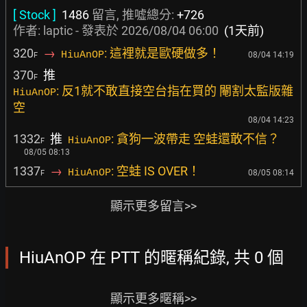
[ Stock ]
1486
留言, 推噓總分:
+726
作者:
laptic
- 發表於
2026/08/04 06:00
(1天前)
320
→
: 這裡就是歐硬做多！
HiuAnOP
08/04 14:19
F
370
推
F
: 反1就不敢直接空台指在買的 閹割太監版雜
HiuAnOP
空
08/04 14:23
1332
推
: 貪狗一波帶走 空蛙還敢不信？
HiuAnOP
F
08/05 08:13
1337
→
: 空蛙 IS OVER！
HiuAnOP
08/05 08:14
F
顯示更多留言>>
HiuAnOP 在 PTT 的暱稱紀錄, 共 0 個
顯示更多暱稱>>