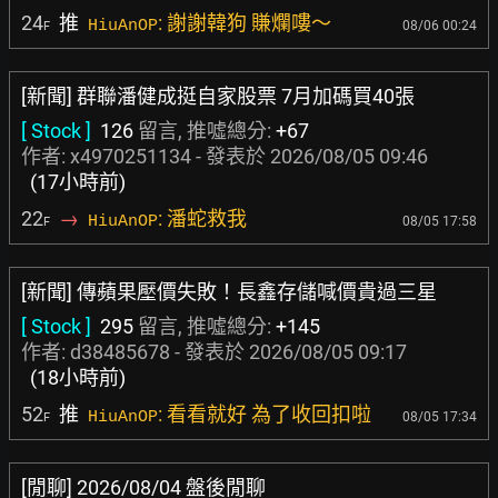
24
推
: 謝謝韓狗 賺爛嘍～
HiuAnOP
08/06 00:24
F
[新聞] 群聯潘健成挺自家股票 7月加碼買40張
[ Stock ]
126
留言, 推噓總分:
+67
作者:
x4970251134
- 發表於
2026/08/05 09:46
(17小時前)
22
→
: 潘蛇救我
HiuAnOP
08/05 17:58
F
[新聞] 傳蘋果壓價失敗！長鑫存儲喊價貴過三星
[ Stock ]
295
留言, 推噓總分:
+145
作者:
d38485678
- 發表於
2026/08/05 09:17
(18小時前)
52
推
: 看看就好 為了收回扣啦
HiuAnOP
08/05 17:34
F
[閒聊] 2026/08/04 盤後閒聊