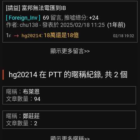
[請益] 富邦無法電匯到IB
[ Foreign_Inv ]
69
留言, 推噓總分:
+24
作者:
chu138
- 發表於
2025/02/18 11:25
(1年前)
1
→
: 18萬還是18億
hg20214
02/18 19:32
F
顯示更多留言>>
hg20214 在 PTT 的暱稱紀錄, 共 2 個
暱稱：
布萊恩
文章數量：
94
暱稱：
鄭莊莊
文章數量：
2
顯示更多暱稱>>