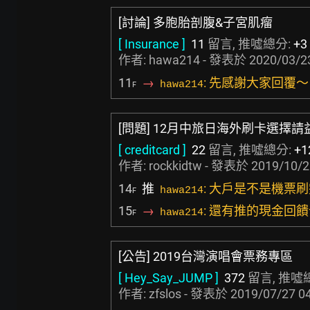
[討論] 多胞胎剖腹&子宮肌瘤
[ Insurance ]
11
留言, 推噓總分:
+3
作者: hawa214 - 發表於
2020/03/2
11
→
: 先感謝大家回覆～
hawa214
F
[問題] 12月中旅日海外刷卡選擇請
[ creditcard ]
22
留言, 推噓總分:
+1
作者:
rockkidtw
- 發表於
2019/10/2
14
推
: 大戶是不是機票刷
hawa214
F
15
→
: 還有推的現金回
hawa214
F
[公告] 2019台灣演唱會票務專區
[ Hey_Say_JUMP ]
372
留言, 推噓
作者:
zfslos
- 發表於
2019/07/27 0