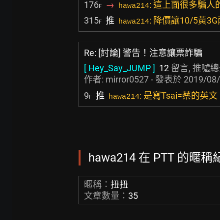
176
→
: 這上面很多騙
hawa214
F
315
推
: 降價讓10/5黃3
hawa214
F
Re: [討論] 警告！注意讓票詐騙
[ Hey_Say_JUMP ]
12
留言, 推噓總
作者:
mirror0527
- 發表於
2019/08/
9
推
: 是寫Tsai=蔡的英文
hawa214
F
hawa214 在 PTT 的暱稱紀
暱稱：
扭扭
文章數量：
35