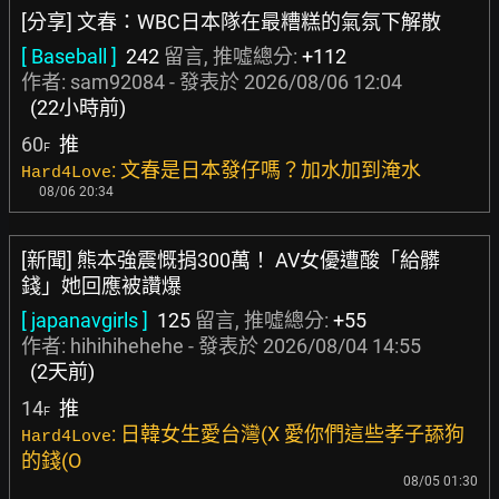
[分享] 文春：WBC日本隊在最糟糕的氣氛下解散
[ Baseball ]
242
留言, 推噓總分:
+112
作者:
sam92084
- 發表於
2026/08/06 12:04
(22小時前)
60
推
F
: 文春是日本發仔嗎？加水加到淹水
Hard4Love
08/06 20:34
[新聞] 熊本強震慨捐300萬！ AV女優遭酸「給髒
錢」她回應被讚爆
[ japanavgirls ]
125
留言, 推噓總分:
+55
作者:
hihihihehehe
- 發表於
2026/08/04 14:55
(2天前)
14
推
F
: 日韓女生愛台灣(X 愛你們這些孝子舔狗
Hard4Love
的錢(O
08/05 01:30