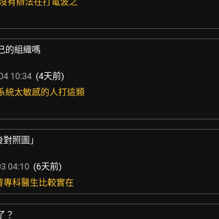
事沒有辦法在打電波之
道
自己的組織嗎
04 10:34
(4天前)
疫系統太敏感的人打這類
後對照圖」
3 04:10
(6天前)
皮膚專科醫生比較實在
了？