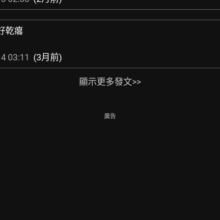
來好乾癟
4 03:11
(3月前)
顯示更多發文>>
廣告