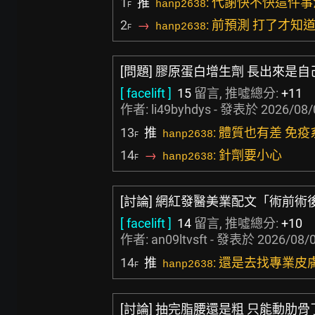
1
推
: 代謝快不快這件
hanp2638
F
2
→
: 前預測 打了才知
hanp2638
F
[問題] 膠原蛋白增生劑 長出來是
[ facelift ]
15
留言, 推噓總分:
+11
作者:
li49byhdys
- 發表於
2026/08/
13
推
: 體質也有差 免
hanp2638
F
14
→
: 針劑要小心
hanp2638
F
[討論] 網紅發醫美業配文「術前術
[ facelift ]
14
留言, 推噓總分:
+10
作者:
an09ltvsft
- 發表於
2026/08/0
14
推
: 還是去找專業
hanp2638
F
[討論] 抽完脂腰還是粗 只能動肋骨