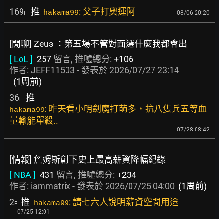
169
推
: 父子打奧運阿
hakama99
08/06 20:20
F
[閒聊] Zeus ：第五場不管對面選什麼我都會出
[ LoL ]
257
留言, 推噓總分:
+106
作者:
JEFF11503
- 發表於
2026/07/27 23:14
(1周前)
36
推
F
: 昨天看小明劍魔打萌多，抗八隻兵五等血
hakama99
量輸能單殺..
07/28 08:42
[情報] 詹姆斯創下史上最高薪資降幅紀錄
[ NBA ]
431
留言, 推噓總分:
+234
作者:
iammatrix
- 發表於
2026/07/25 04:00
(1周前)
2
推
: 請七六人說明薪資空間用途
hakama99
F
07/25 12:01