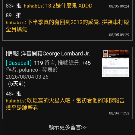
83
推
: 13:2是什麼鬼 XDDD
hahabis
08/05 09:24
F
89
推
F
: 下半季真的有回到2013的感覺..拼裝車打線
hahabis
全員爆氣
08/05 09:29
[情報] 洋基開箱George Lombard Jr.
[ Baseball ]
119
留言, 推噓總分:
+45
作者:
polanco
- 發表於
2026/08/04 03:26
(5天前)
48
推
F
: 吹最高的火星人吧，當初看他的球探報告
hahabis
幾乎是跪著看
08/04 11:53
顯示更多留言>>