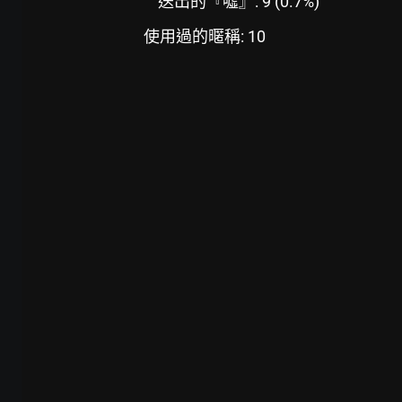
送出的『噓』: 9 (0.7%)
使用過的暱稱: 10