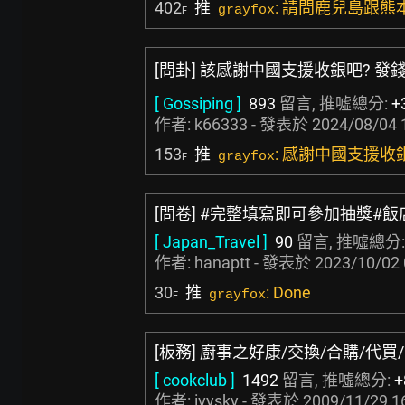
402
推
: 請問鹿兒島跟
grayfox
F
[問卦] 該感謝中國支援收銀吧? 發
[ Gossiping ]
893
留言, 推噓總分:
+
作者:
k66333
- 發表於
2024/08/04 
153
推
: 感謝中國支援收
grayfox
F
[問卷] #完整填寫即可參加抽獎#
[ Japan_Travel ]
90
留言, 推噓總分
作者:
hanaptt
- 發表於
2023/10/02 
30
推
: Done
grayfox
F
[板務] 廚事之好康/交換/合購/代買
[ cookclub ]
1492
留言, 推噓總分:
+
作者:
ivysky
- 發表於
2009/11/29 1