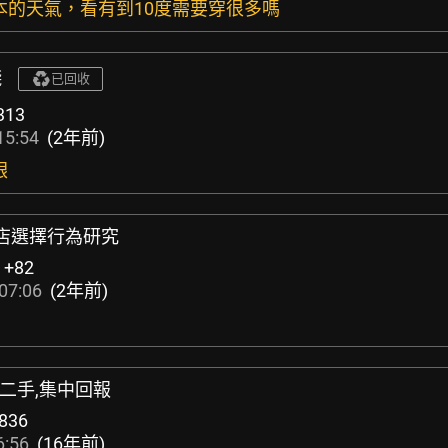
熊本的天氣，看有到10度需要穿很多嗎
錢
已回收
313
15:54
(2年前)
銀
飯店選擇行為研究
:
+82
07:06
(2年前)
/二手,集中回報
836
6:56
(16年前)