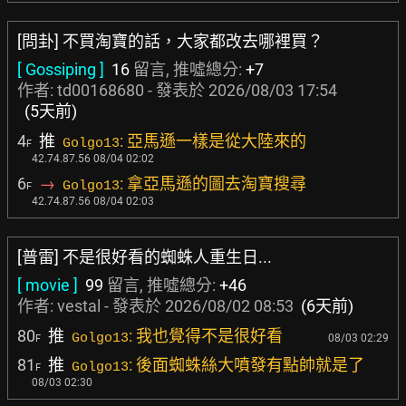
[問卦] 不買淘寶的話，大家都改去哪裡買？
[ Gossiping ]
16
留言, 推噓總分:
+7
作者:
td00168680
- 發表於
2026/08/03 17:54
(5天前)
4
推
: 亞馬遜一樣是從大陸來的
Golgo13
F
42.74.87.56 08/04 02:02
6
→
: 拿亞馬遜的圖去淘寶搜尋
Golgo13
F
42.74.87.56 08/04 02:03
[普雷] 不是很好看的蜘蛛人重生日...
[ movie ]
99
留言, 推噓總分:
+46
作者:
vestal
- 發表於
2026/08/02 08:53
(6天前)
80
推
: 我也覺得不是很好看
Golgo13
08/03 02:29
F
81
推
: 後面蜘蛛絲大噴發有點帥就是了
Golgo13
F
08/03 02:30