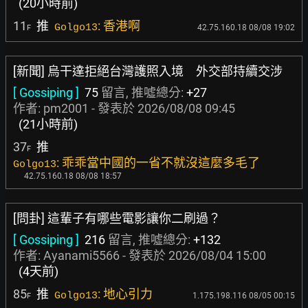
(20小時前)
11
推
: 香港啊
Golgo13
42.75.160.18 08/08 19:02
F
[新聞] 烏干達拒絕台灣護照入境 外交部持續交涉
[ Gossiping ]
75
留言, 推噓總分:
+27
作者:
pm2001
- 發表於
2026/08/08 09:45
(21小時前)
37
推
F
: 乖乖當中國的一省不就沒這麼多毛了
Golgo13
42.75.160.18 08/08 18:57
[問卦] 這輩子有哪些電影讓你二刷過？
[ Gossiping ]
216
留言, 推噓總分:
+132
作者:
Ayanami5566
- 發表於
2026/08/04 15:00
(4天前)
85
推
: 地心引力
Golgo13
1.175.198.116 08/05 00:15
F