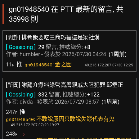
gn01948540 在 PTT 最新的留言, 共
35998 則
[問卦] 排骨飯要吃三商巧福還是梁社漢
[ Gossiping ]
29
留言, 推噓總分:
+8
作者:
humbler
- 發表於
2026/07/30 04:24
(1周前)
11
推
: 金之園
gn01948540
49.216.172.207 07/30 12:25
F
[新聞] 謝龍介爆料綠營高層親戚大陸犯罪 邱垂正
[ Gossiping ]
332
留言, 推噓總分:
+122
作者:
divda
- 發表於
2026/07/29 08:57
(1周前)
247
推
F
: 不敢說原因只敢說失蹤代表有鬼
gn01948540
49.216.172.207 07/29 19:27
248
→
F