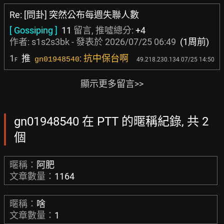
Re: [問卦] 突然公布每週失聯人數
[ Gossiping ]
11
留言, 推噓總分:
+4
作者:
s1s2s3bk
- 發表於
2026/07/25 06:49
(1周前)
1
推
: 抗中保台啊
gn01948540
49.218.230.134 07/25 14:50
F
顯示更多留言>>
gn01948540 在 PTT 的暱稱紀錄, 共 2
個
暱稱：
阿肥
文章數量：
1164
暱稱：
啥
文章數量：
1