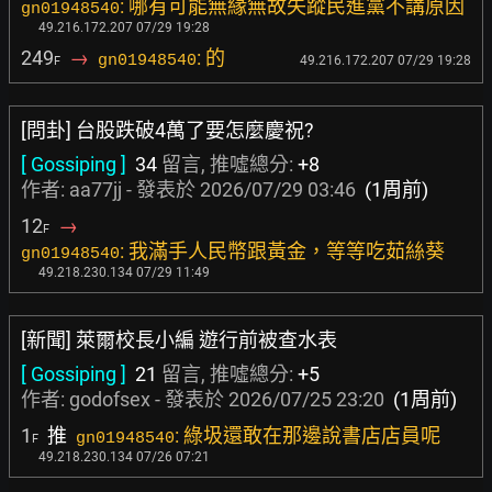
: 哪有可能無緣無故失蹤民進黨不講原因
gn01948540
49.216.172.207 07/29 19:28
249
→
: 的
gn01948540
49.216.172.207 07/29 19:28
F
[問卦] 台股跌破4萬了要怎麼慶祝?
[ Gossiping ]
34
留言, 推噓總分:
+8
作者:
aa77jj
- 發表於
2026/07/29 03:46
(1周前)
12
→
F
: 我滿手人民幣跟黃金，等等吃茹絲葵
gn01948540
49.218.230.134 07/29 11:49
[新聞] 萊爾校長小編 遊行前被查水表
[ Gossiping ]
21
留言, 推噓總分:
+5
作者:
godofsex
- 發表於
2026/07/25 23:20
(1周前)
1
推
: 綠圾還敢在那邊說書店店員呢
gn01948540
F
49.218.230.134 07/26 07:21