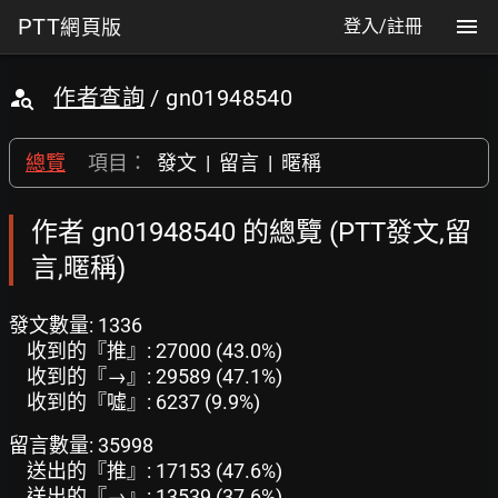
PTT
網頁版
登入/註冊
作者查詢
/ gn01948540
總覽
項目：
發文
|
留言
|
暱稱
作者 gn01948540 的總覽 (PTT發文,留
言,暱稱)
發文數量: 1336
收到的『推』: 27000 (43.0%)
收到的『→』: 29589 (47.1%)
收到的『噓』: 6237 (9.9%)
留言數量: 35998
送出的『推』: 17153 (47.6%)
送出的『→』: 13539 (37.6%)