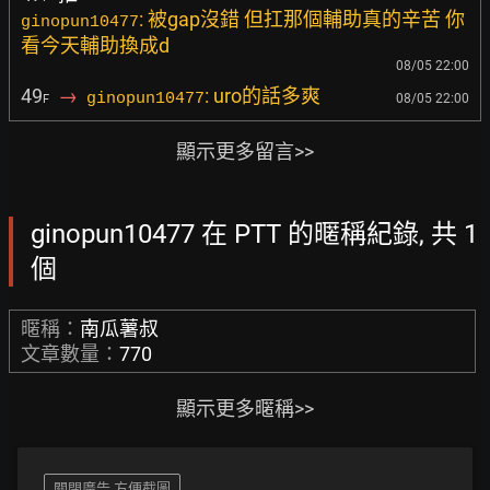
: 被gap沒錯 但扛那個輔助真的辛苦 你
ginopun10477
看今天輔助換成d
08/05 22:00
49
→
: uro的話多爽
ginopun10477
08/05 22:00
F
顯示更多留言>>
ginopun10477 在 PTT 的暱稱紀錄, 共 1
個
暱稱：
南瓜薯叔
文章數量：
770
顯示更多暱稱>>
關閉廣告 方便截圖