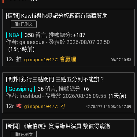
[情報] Kawhi與快艇記分板廠商有隱藏贊助
已刪文
[ NBA ]
358
留言, 推噓總分:
+187
作者:
gaiaesque
- 發表於
2026/08/07 02:50
(15小時前)
12
推
: 會贏喔
ginopun10477
08/07 10:53
F
[問卦] 銀行三點關門 三點五分到不能辦？
[ Gossiping ]
36
留言, 推噓總分:
+6
作者:
freshbud
- 發表於
2026/08/06 09:55
(1天前)
12
噓
: 刁
ginopun10477
42.70.177.145 08/06 17:59
F
[新聞] 《唐伯虎》資深綠葉演員 黎彼得病逝
已刪文